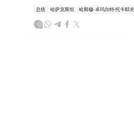
总统
哈萨克斯坦
哈斯穆-卓玛尔特·托卡耶
叶尔兰 马赞
编译
17:13, 05 8月 2026
总统接见巴伊铁列克国有控股
（
哈萨克国际通讯社讯
）据总统府新闻局消息
巴伊铁列克国有控股公司董事会主席鲁斯塔姆