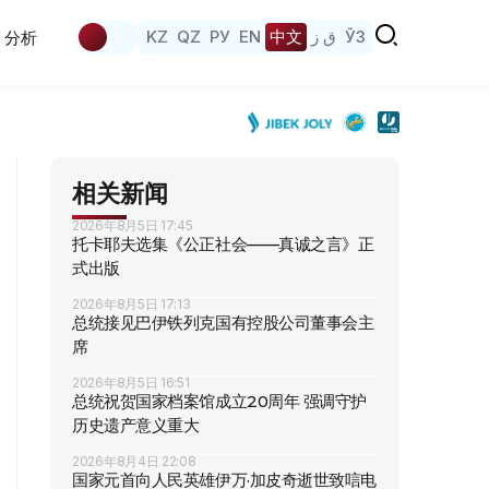
KZ
QZ
РУ
EN
中文
ق ز
ЎЗ
分析
相关新闻
2026年8月5日 17:45
托卡耶夫选集《公正社会——真诚之言》正
式出版
2026年8月5日 17:13
总统接见巴伊铁列克国有控股公司董事会主
席
2026年8月5日 16:51
总统祝贺国家档案馆成立20周年 强调守护
历史遗产意义重大
2026年8月4日 22:08
国家元首向人民英雄伊万·加皮奇逝世致唁电