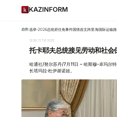
KAZINFORM
选举-2026
总统府
任免
事件
国情咨文
跨里海国际运输路
趋势:
12:35, 11 7月 2022
托卡耶夫总统接见劳动和社会
哈通社/努尔苏丹/7月11日 – 哈斯穆-卓玛
长塔玛拉·杜伊谢诺娃。