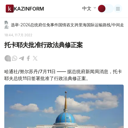
中文
KAZINFORM
热
选举-2026
总统府
任免
事件
国情咨文
跨里海国际运输路线/中间走
点:
18:44, 11 7月 2022
托卡耶夫批准行政法典修正案
哈通社/努尔苏丹/7月11日 —— 据总统府新闻局消息，托卡
耶夫总统11日签署批准了行政法典修正案。