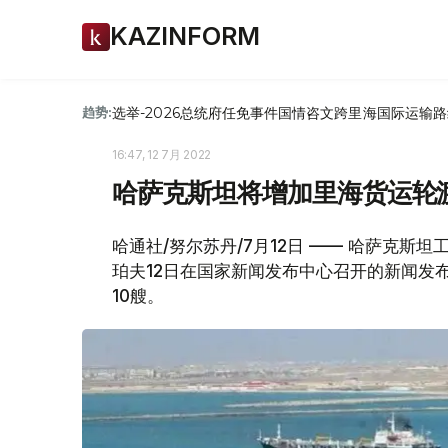
KAZINFORM
选举-2026
总统府
任免
事件
国情咨文
跨里海国际运输路
趋势:
16:47, 12 7月 2022
哈萨克斯坦将增加里海货运轮
哈通社/努尔苏丹/7月12日 —— 哈萨克斯
珀夫12日在国家新闻发布中心召开的新闻发
10艘。