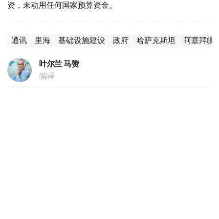
资，未动用任何国家预算资金。
通讯
里海
基础设施建设
政府
哈萨克斯坦
阿塞拜疆
叶尔兰 马赞
编译
16:55, 04 8月 2026
阿尔曼·沙卡利耶夫：哈萨克斯坦将成为陆地
上的新加坡
（
哈萨克国际通讯社讯
）哈萨克斯坦贸易和一体化部部长阿
尔曼·沙卡利耶夫4日在政府会议结束后召开的新闻发布会上
表示，世界贸易格局的变化或将有助于扩大哈萨克斯坦的出