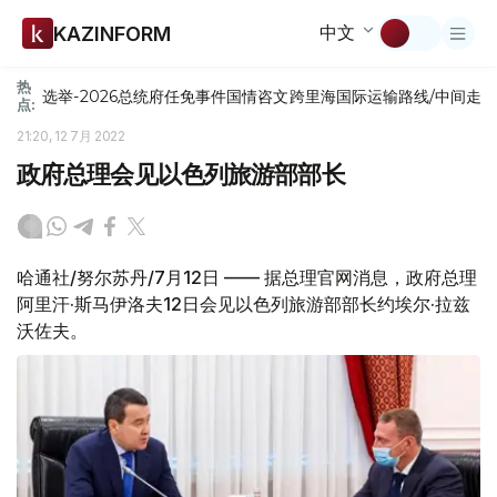
中文
KAZINFORM
热
选举-2026
总统府
任免
事件
国情咨文
跨里海国际运输路线/中间走
点:
21:20, 12 7月 2022
政府总理会见以色列旅游部部长
哈通社/努尔苏丹/7月12日 —— 据总理官网消息，政府总理
阿里汗·斯马伊洛夫12日会见以色列旅游部部长约埃尔·拉兹
沃佐夫。