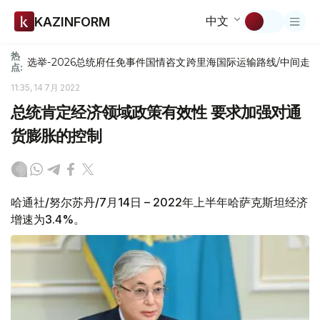
中文
KAZINFORM
热
选举-2026
总统府
任免
事件
国情咨文
跨里海国际运输路线/中间走
点:
11:35, 14 7月 2022
总统肯定经济领域政策有效性 要求加强对通
货膨胀的控制
哈通社/努尔苏丹/7月14日 – 2022年上半年哈萨克斯坦经济
增速为3.4%。