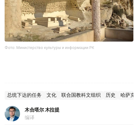
Фото: Министерство культуры и информации РК
总统下达的任务
文化
联合国教科文组织
历史
哈萨克
木合塔尔 木拉提
编译