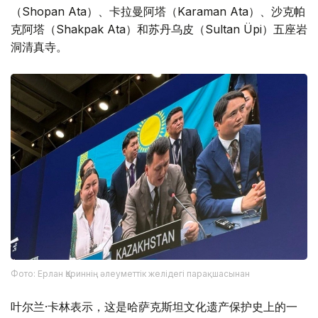
（Shopan Ata）、卡拉曼阿塔（Karaman Ata）、沙克帕
克阿塔（Shakpak Ata）和苏丹乌皮（Sultan Üpi）五座岩
洞清真寺。
Фото: Ерлан Қариннің әлеуметтік желідегі парақшасынан
叶尔兰·卡林表示，这是哈萨克斯坦文化遗产保护史上的一