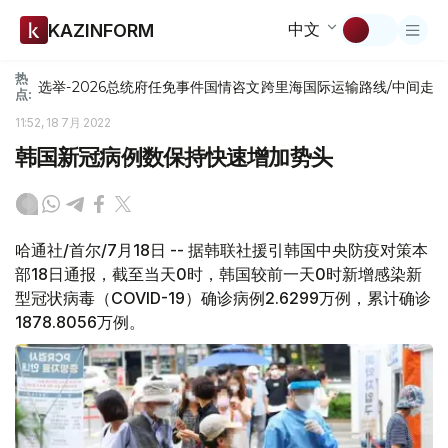
中文
KAZINFORM
热
选举-2026
总统府
任免
事件
国情咨文
跨里海国际运输路线/中间走
点:
11:52, 18 7月 2022
韩国新冠病例数保持快速增加势头
哈通社/首尔/7月18日 -- 据韩联社援引韩国中央防疫对策本
部18日通报，截至当天0时，韩国较前一天0时新增感染新
型冠状病毒（COVID-19）确诊病例2.6299万例，累计确诊
1878.8056万例。