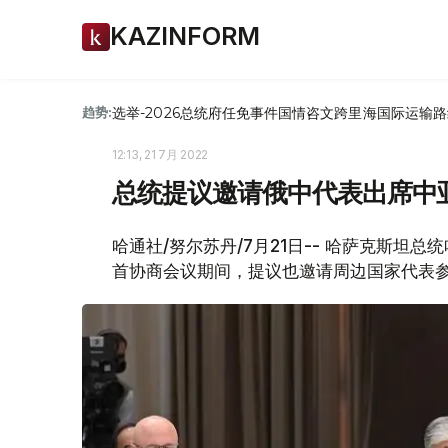
KAZINFORM
选举-2026
总统府
任免
事件
国情咨文
跨里海国际运输路
趋势:
12:13, 21 7月 2022
总统提议邀请俄中代表出席中
哈通社/努尔苏丹/7月21日-- 哈萨克斯坦
首协商会议期间，提议也邀请周边国家代表