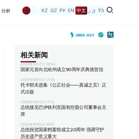
KZ
QZ
РУ
EN
中文
ق ز
ЎЗ
分析
相关新闻
2026年8月7日 18:54
国家元首向北哈州成立90周年庆典致贺信
2026年8月5日 17:45
托卡耶夫选集《公正社会——真诚之言》正
式出版
2026年8月5日 17:13
总统接见巴伊铁列克国有控股公司董事会主
席
2026年8月5日 16:51
总统祝贺国家档案馆成立20周年 强调守护
历史遗产意义重大