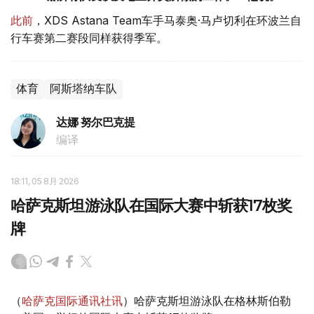
此前
，XDS Astana Team车手马泰奥·马卢切利在环波兰自
行车赛第二赛段同样获得季军。
体育
阿斯塔纳车队
达娜 努尔巴克提
编译
18:11, 05 8月 2026
哈萨克斯坦游泳队在国际大赛中斩获17枚奖
牌
（
哈萨克国际通讯社讯
）哈萨克斯坦游泳队在格林斯伯勒