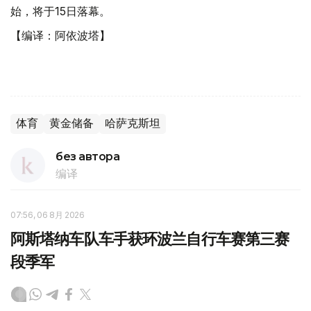
始，将于15日落幕。
【编译：阿依波塔】
体育
黄金储备
哈萨克斯坦
без автора
编译
07:56, 06 8月 2026
阿斯塔纳车队车手获环波兰自行车赛第三赛
段季军