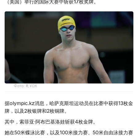
（美国）举行的国际大赛中斩获17枚奖牌。
Фото: ҚР ҰОК
据olympic.kz消息，哈萨克斯坦运动员在比赛中获得13枚金
牌，以及2枚银牌和2枚铜牌。
其中，索菲亚·阿布巴基洛娃斩获4枚金牌。
她在50米蝶泳比赛，以及100米接力赛、50米自由泳接力赛