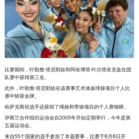
比赛期间，叶勒詹·塔尼耶娃和阿依博塔·叶尔塔依克兹在团
队赛中获得第三名。
此外，叶勒詹·塔尼耶娃在该赛事艺术体操球操项目个人比
赛中斩获金牌。
哈萨克斯坦选手还获得了绳操和带操项目的个人赛铜牌。
伊斯兰合作组织运动会自2005年开始定期举行，今年是第
五届运动会。
来自55个国家的选手参加了本届赛事，比赛于8月8日开