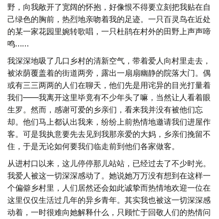
野，向我敞开了宽阔的怀抱，好像恨不得要立刻把我贴在自
己绿色的胸前，热烈地亲吻着我的足迹。一只百灵鸟在近处
的某一家花园里婉转歌唱，一只杜鹃在村外的田野上声声啼
鸣……
我深深地吸了几口乡村的清新空气，带着爱人向村里走去，
被浓荫覆盖着的街道两旁，露出一扇扇幽静的院落大门。偶
或有三三两两的人们在聊天，他们先是用诧异的目光打量着
我们——我离开这里毕竟有不少年头了嘛，当然让人看着眼
生罗。然而，感谢可爱的乡亲们，看来我并没有被他们忘
却。他们马上都认出我来，纷纷上前热情地邀请我们进屋作
客。可是我执意要先去见到我那亲爱的大妈，乡亲们挽留不
住，于是无论如何要我们临走前到他们各家做客。
从进村口以来，这儿停停那儿站站，已经过去了不少时光。
我爱人被这一切深深感动了。她说她万万没有想到在这样一
个偏僻乡村里，人们居然还会如此诚挚而热情地欢迎一位在
这里仅仅生活过几年的异乡青年。其实我也被这一切深深感
动着，一时很难向她解释什么，只顾忙于回敬人们的热情问