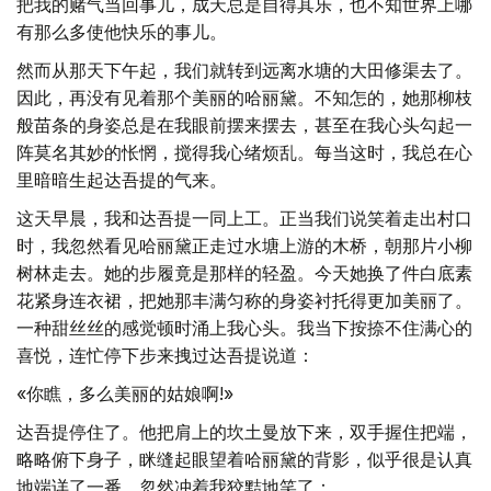
把我的赌气当回事儿，成天总是自得其乐，也不知世界上哪
有那么多使他快乐的事儿。
然而从那天下午起，我们就转到远离水塘的大田修渠去了。
因此，再没有见着那个美丽的哈丽黛。不知怎的，她那柳枝
般苗条的身姿总是在我眼前摆来摆去，甚至在我心头勾起一
阵莫名其妙的怅惘，搅得我心绪烦乱。每当这时，我总在心
里暗暗生起达吾提的气来。
这天早晨，我和达吾提一同上工。正当我们说笑着走出村口
时，我忽然看见哈丽黛正走过水塘上游的木桥，朝那片小柳
树林走去。她的步履竟是那样的轻盈。今天她换了件白底素
花紧身连衣裙，把她那丰满匀称的身姿衬托得更加美丽了。
一种甜丝丝的感觉顿时涌上我心头。我当下按捺不住满心的
喜悦，连忙停下步来拽过达吾提说道：
«你瞧，多么美丽的姑娘啊!»
达吾提停住了。他把肩上的坎土曼放下来，双手握住把端，
略略俯下身子，眯缝起眼望着哈丽黛的背影，似乎很是认真
地端详了一番，忽然冲着我狡黠地笑了：