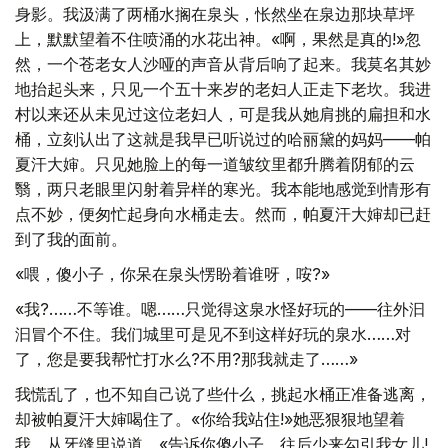
身影。我汲满了两桶水搁在泉头，怅然坐在泉边那块草坪
上，默默望着不住喷涌的水花出神。«啊，果然是真的!»忽
然，一个苍老女人沙哑的声音从背后响了起来。我莫名其妙
地抬起头来，只见一个五十来岁的老妇人正走下老坎。我进
村以来还从未见过这位老妇人，可是我从她肩挑的扁担和水
桶，立刻认出了这就是我早已听说过的哈丽黛的妈妈——帕
夏汗大婶。只见她脸上的每一道皱纹里都升腾着阴郁的云
翳，两只老眼里闪射着异样的寒光。我本能地感觉到情形有
点不妙，便匆忙起身向水桶走去。然而，帕夏汗大婶却已赶
到了我的面前。
«喂，傻小子，你呆在泉头愣盼着谁呀，咹?»
«我?……不等谁。嗯……只觉得这泉水怪好玩的——往外汩
汩冒个不住。我们城里可是见不到这样好玩的泉水……对
了，您是要我帮忙打水么?不用?那我就走了……»
我慌乱了，也不知自己说了些什么，挑起水桶正准备逃离，
却被帕夏汗大婶喝住了。«你给我站住!»她恶狠狠地望着
我，从牙缝里说道，«告诉你傻小子，往后少来勾引我女儿!