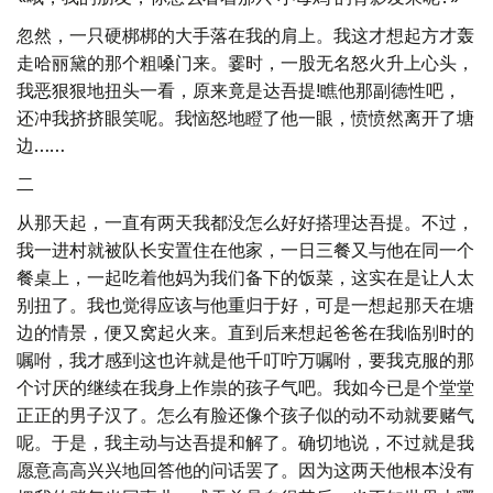
忽然，一只硬梆梆的大手落在我的肩上。我这才想起方才轰
走哈丽黛的那个粗嗓门来。霎时，一股无名怒火升上心头，
我恶狠狠地扭头一看，原来竟是达吾提!瞧他那副德性吧，
还冲我挤挤眼笑呢。我恼怒地瞪了他一眼，愤愤然离开了塘
边……
二
从那天起，一直有两天我都没怎么好好搭理达吾提。不过，
我一进村就被队长安置住在他家，一日三餐又与他在同一个
餐桌上，一起吃着他妈为我们备下的饭菜，这实在是让人太
别扭了。我也觉得应该与他重归于好，可是一想起那天在塘
边的情景，便又窝起火来。直到后来想起爸爸在我临别时的
嘱咐，我才感到这也许就是他千叮咛万嘱咐，要我克服的那
个讨厌的继续在我身上作祟的孩子气吧。我如今已是个堂堂
正正的男子汉了。怎么有脸还像个孩子似的动不动就要赌气
呢。于是，我主动与达吾提和解了。确切地说，不过就是我
愿意高高兴兴地回答他的问话罢了。因为这两天他根本没有