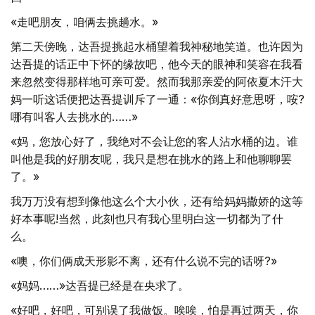
«走吧朋友，咱俩去挑趟水。»
第二天傍晚，达吾提挑起水桶望着我神秘地笑道。也许因为
达吾提的话正中下怀的缘故吧，他今天的眼神和笑容在我看
来忽然变得那样地可亲可爱。然而我那亲爱的阿依夏木汗大
妈一听这话便把达吾提训斥了一通：«你倒真好意思呀，咹?
哪有叫客人去挑水的……»
«妈，您放心好了，我绝对不会让您的客人沾水桶的边。谁
叫他是我的好朋友呢，我只是想在挑水的路上和他聊聊罢
了。»
我万万没有想到像他这么个大小伙，还有给妈妈撒娇的这等
好本事呢!当然，此刻也只有我心里明白这一切都为了什
么。
«噢，你们俩成天形影不离，还有什么说不完的话呀?»
«妈妈……»达吾提已经是在央求了。
«好吧，好吧，可别误了我做饭。唉唉，怕是再过两天，你