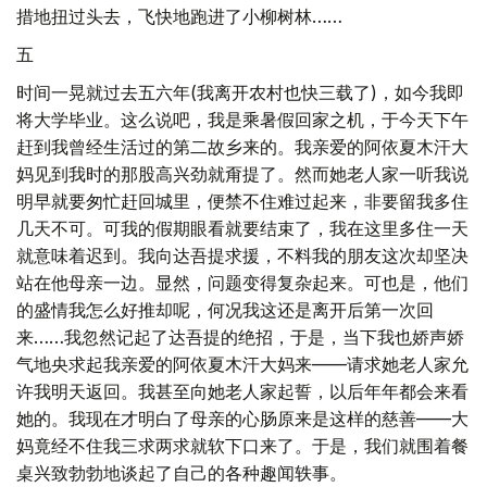
措地扭过头去，飞快地跑进了小柳树林……
五
时间一晃就过去五六年(我离开农村也快三载了)，如今我即
将大学毕业。这么说吧，我是乘暑假回家之机，于今天下午
赶到我曾经生活过的第二故乡来的。我亲爱的阿依夏木汗大
妈见到我时的那股高兴劲就甭提了。然而她老人家一听我说
明早就要匆忙赶回城里，便禁不住难过起来，非要留我多住
几天不可。可我的假期眼看就要结束了，我在这里多住一天
就意味着迟到。我向达吾提求援，不料我的朋友这次却坚决
站在他母亲一边。显然，问题变得复杂起来。可也是，他们
的盛情我怎么好推却呢，何况我这还是离开后第一次回
来……我忽然记起了达吾提的绝招，于是，当下我也娇声娇
气地央求起我亲爱的阿依夏木汗大妈来——请求她老人家允
许我明天返回。我甚至向她老人家起誓，以后年年都会来看
她的。我现在才明白了母亲的心肠原来是这样的慈善——大
妈竟经不住我三求两求就软下口来了。于是，我们就围着餐
桌兴致勃勃地谈起了自己的各种趣闻轶事。