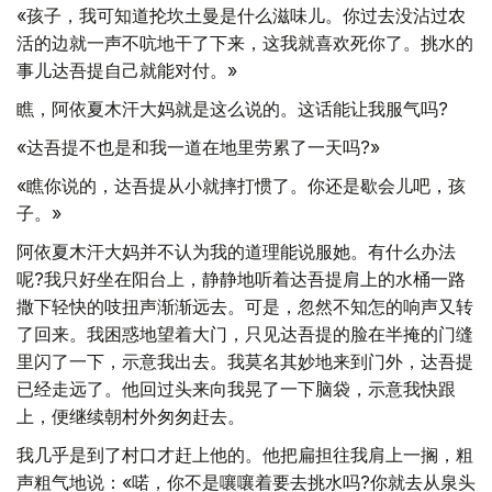
«孩子，我可知道抡坎土曼是什么滋味儿。你过去没沾过农
活的边就一声不吭地干了下来，这我就喜欢死你了。挑水的
事儿达吾提自己就能对付。»
瞧，阿依夏木汗大妈就是这么说的。这话能让我服气吗?
«达吾提不也是和我一道在地里劳累了一天吗?»
«瞧你说的，达吾提从小就摔打惯了。你还是歇会儿吧，孩
子。»
阿依夏木汗大妈并不认为我的道理能说服她。有什么办法
呢?我只好坐在阳台上，静静地听着达吾提肩上的水桶一路
撒下轻快的吱扭声渐渐远去。可是，忽然不知怎的响声又转
了回来。我困惑地望着大门，只见达吾提的脸在半掩的门缝
里闪了一下，示意我出去。我莫名其妙地来到门外，达吾提
已经走远了。他回过头来向我晃了一下脑袋，示意我快跟
上，便继续朝村外匆匆赶去。
我几乎是到了村口才赶上他的。他把扁担往我肩上一搁，粗
声粗气地说：«喏，你不是嚷嚷着要去挑水吗?你就去从泉头