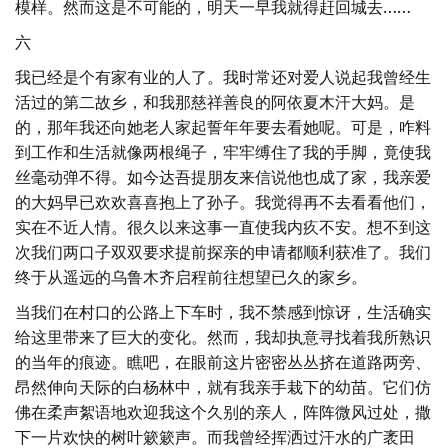
模样。然而这是不可能的，明天一早我就得赶回城去……
六
我已经是个有家有业的人了。我时常还对爱人说起我曾经生
活过的第二故乡，和我那慈祥善良的阿依夏木汗大妈。是
的，那年我还向她老人家起誓年年要去看她呢。可是，咋料
到工作和生活就像两根绳子，牢牢缚住了我的手脚，竟使我
丝毫动弹不得。如今达吾提朋友来信说他也成了家，我亲爱
的大妈早已欢欢喜喜抱上了孙子。我觉得再不去看看他们，
实在不近人情。很久以来这事一直使我内疚不安。想不到这
次我们两口子双双要求提前探亲的申请都顺利获准了。我们
终于从遥远的乌鲁木齐启程前往想望已久的家乡。
当我们在村口的公路上下车时，我不禁感到惊讶，生活确实
给这里带来了巨大的变化。然而，我却执意寻找着我所熟识
的当年的痕迹。瞧吧，在眼前这片密密丛丛挤在道路两旁、
昂然伸向天际的白杨林中，就有我亲手栽下的幼苗。它们仿
佛在柔声絮语地欢迎我这个久别的亲人，阵阵微风过处，撒
下一片欢快的树叶簌簌声。而我曾经挥洒过汗水的广袤田