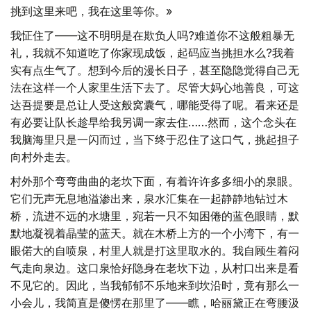
挑到这里来吧，我在这里等你。»
我怔住了——这不明明是在欺负人吗?难道你不这般粗暴无
礼，我就不知道吃了你家现成饭，起码应当挑担水么?我着
实有点生气了。想到今后的漫长日子，甚至隐隐觉得自己无
法在这样一个人家里生活下去了。尽管大妈心地善良，可这
达吾提要是总让人受这般窝囊气，哪能受得了呢。看来还是
有必要让队长趁早给我另调一家去住……然而，这个念头在
我脑海里只是一闪而过，当下终于忍住了这口气，挑起担子
向村外走去。
村外那个弯弯曲曲的老坎下面，有着许许多多细小的泉眼。
它们无声无息地溢渗出来，泉水汇集在一起静静地钻过木
桥，流进不远的水塘里，宛若一只不知困倦的蓝色眼睛，默
默地凝视着晶莹的蓝天。就在木桥上方的一个小湾下，有一
眼偌大的自喷泉，村里人就是打这里取水的。我自顾生着闷
气走向泉边。这口泉恰好隐身在老坎下边，从村口出来是看
不见它的。因此，当我郁郁不乐地来到坎沿时，竟有那么一
小会儿，我简直是傻愣在那里了——瞧，哈丽黛正在弯腰汲