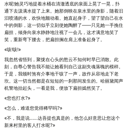
水呢!她灵巧地提着水桶在清澈透底的泉面上晃了一晃，扑
通下去汲满水提了上来。她那倒映在泉水里的身影，随着汩
汩喷涌的水，欢快地颤动着。她直起身子，望了望自己在水
中的倒影，这一切似乎立刻使她陶醉了——只见她一手挽住
扁担，倾身向泉水静静地注视了一会儿，这才满意地笑了
笑，重新弯下腰去，把扁担搁在肩上准备起身了。
«咳!咳!»
我忽然省悟到，聚拢在心头的愁云不知何时早已消散。此
刻，自尊心警告我不能让她看到自己这副失魂落魄的模样。
于是，我顿时煞有介事地干咳了一声，故作从容地走下老
坎。这一切当然都是在短短的一刹那间发生的。哈丽黛闻声
机警地抬起头，一看是我，便放下扁担嫣然笑了。
«您也打水?»
«怎么，难道您觉得稀罕吗?»
«不，我是说……达吾提也真是的，他怎么好意思让您这个
新来村里的客人打水呢?»