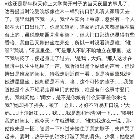
«这还是那年秋天你上大学离开村子的当天夜里的事儿了。
达吾提当时吃罢晚饭像往常一样到街口那儿听人家聊天去
了。院里就留下我一人。我坐在阳台上乘凉，忽然有一个人
影在大门口出现了。你是知道的，咱家的灯从来都是搁在窗
台上的，虽说能够照亮葡萄架下，但大门口那边仍显得有些
昏暗。我自己又刚好坐在亮处，所以一时没看清是谁。‘谁
呀?’我说，‘请屋里坐。’可是那人不吭不响地立在那里。这
下我纳闷了，便起身走了过去。‘是我，大妈。’那人这才在
黑暗中怯生生地应了一声。我听得出是个姑娘的声音，但没
辨出是谁家的闺女。待我走到近前一看，竟是哈丽黛!我请
她进屋里坐，她却硬是不肯。唉，这个可怜的孩子……我知
道她是个从不轻易走家串门的姑娘，准是有什么事才登门
的。我就问她：‘闺女，是不是你娘有什么要事差你来找
我?’她却摇了摇头，顿了一会儿，才好不容易开口说：‘大
妈……吐尔逊江……，我……我是想和他告别一下……’‘唉呀!
我的好闺女，他今天下午就进城了。’谁知我这么一说，那
姑娘先是一怔，随后一下扑过来搂住了我的脖子，失声哭了
起来。霎时，热乎乎的泪水打湿了我的肩头。少顷，她忽然