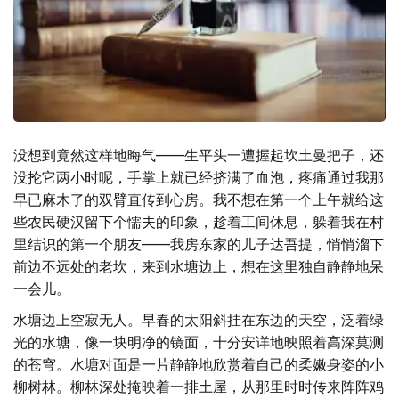
没想到竟然这样地晦气——生平头一遭握起坎土曼把子，还
没抡它两小时呢，手掌上就已经挤满了血泡，疼痛通过我那
早已麻木了的双臂直传到心房。我不想在第一个上午就给这
些农民硬汉留下个懦夫的印象，趁着工间休息，躲着我在村
里结识的第一个朋友——我房东家的儿子达吾提，悄悄溜下
前边不远处的老坎，来到水塘边上，想在这里独自静静地呆
一会儿。
水塘边上空寂无人。早春的太阳斜挂在东边的天空，泛着绿
光的水塘，像一块明净的镜面，十分安详地映照着高深莫测
的苍穹。水塘对面是一片静静地欣赏着自己的柔嫩身姿的小
柳树林。柳林深处掩映着一排土屋，从那里时时传来阵阵鸡