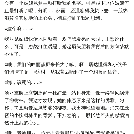
会有一个姑娘竟然主动打听我的名字。可是眼下这位姑娘何
止是打听了呢，分明……然而，还没容得我想下去，一股热
浪莫名其妙地涌上心头，彻底打乱了我的思绪。
«这个嘛……»
我只见姑娘快活地闪动着一双乌黑发亮的大眼，正想说什
么，可是，忽然打住话题，蹙起眉头望着我背后的方向缄默
不语了。
«哦，我们的哈丽黛原来长大了嘛。啊，居然懂得和小伙子
们调情了呢。»这时，从我背后响起了一个粗鲁的话音。
«嗨，该死的……»
哈丽黛脸上立刻泛起一抹红晕，站起身来，像一缕轻风飘进
了柳树林。我这才发现，她的体态原来是这样的优雅、匀
称，简直就像迎风婆娑的柳枝。我出神地望着她那消失在茂
密的小柳树林里的背影，不知怎的，一股怅然若失的感情油
然升上我的心头。
«哦，我的朋友，你怎么看着那只‘小母鸡’的背影发呆呢?»