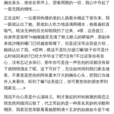
搁在泉头，便坐在草坪上。望着周围的一切，我心中升起了
一股无限的惆怅……
正在这时，一位瘦弱佝偻的老妇人挑着水桶走下老坎来。我
一眼就认出了她。那老妇人吃力地汲满两桶水，抱着扁担直
喘气。暗淡无神的目光却朝我扫了过来。«喂，达吾提江，
你身旁是谁呀?»她喉咙里充满了咝儿咝儿的哮喘声，那副本
来就沙哑的嗓门已经越发暗哑了。但是还没等达吾提介绍，
她就认出了我。«哎哟，瞧这不是吐尔逊江嘛!孩子你可是什
么时候回来的?已经大学毕业了吧?没有?不过还算你有良
心，没有忘记乡亲们。那年你可是连一声告别的话都没有留
下就悄悄溜走了呢。这下可好了，无论如何得到我们家去做
客。不要老是把你的阿依夏木汗大妈搁在心头，把我们当做
外人来看待。听到了嘛?达吾提江，你可要把你的朋友带到
我家去……»
我说不出心里是什么滋味儿。刚才激起的对哈丽黛的留恋之
情忽然间烟消云散了，代之而起的是一种莫名其妙的冷酷和
嘲弄。我甚至想亲眼看看她那刚满十五岁的姑娘如今是个啥