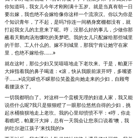
你知道吗，我女儿今年才刚刚满十五岁。就是当真有朝一日
要出嫁，我也绝不会嫁给像你这样一个流浪汉。你以为你是
个知识青年，了不起，是吗?你连一间栖身窝棚都没有，就
打起我女儿的主意来了呢。哼，没那么好的事儿，少做你那
蘸着天鹅肉汤泡馕吃的美梦吧。我的女儿只配嫁给那些城里
的干部、工人什么的。嫁不到城里，那我宁肯让她守在家
里，也绝不嫁给你……»
就在这时，那位少妇又笑嘻嘻地走下老坎来。于是，帕夏汗
大婶指着我的鼻子喝道：«滚，快从我眼前滚开!哼，多嘴婆
子……»说完睬也不睬那位笑盈盈向她走来的少妇，自顾弯
着腰汲水了。
一切我都明白了。对这样一个蛮横无理的妇道人家，我又能
说些什么呢?我只是狠狠瞪了一眼那位悠然自得的少妇，挑
起水桶狼狈地走上老坎。我的心里却愤愤不平：«哼，你走
着瞧吧，帕夏汗大婶，总有一天我会让您亲口说着‘噢，我
的吐尔逊江孩子’来找我的!»