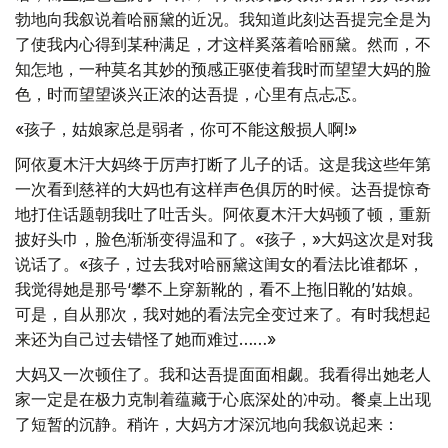
勃地向我叙说着哈丽黛的近况。我知道此刻达吾提完全是为
了使我内心得到某种满足，才这样奚落着哈丽黛。然而，不
知怎地，一种莫名其妙的预感正驱使着我时而望望大妈的脸
色，时而望望谈兴正浓的达吾提，心里有点忐忑。
«孩子，姑娘家总是弱者，你可不能这般损人啊!»
阿依夏木汗大妈终于厉声打断了儿子的话。这是我这些年第
一次看到慈祥的大妈也有这样声色俱厉的时候。达吾提惊奇
地打住话题朝我吐了吐舌头。阿依夏木汗大妈顿了顿，重新
披好头巾，脸色渐渐变得温和了。«孩子，»大妈这次是对我
说话了。«孩子，过去我对哈丽黛这闺女的看法比谁都坏，
我觉得她是那号‘攀不上穿新靴的，看不上拖旧靴的’姑娘。
可是，自从那次，我对她的看法完全变过来了。有时我想起
来还为自己过去错怪了她而难过……»
大妈又一次顿住了。我和达吾提面面相觑。我看得出她老人
家一定是在极力克制着蕴藏于心底深处的冲动。餐桌上出现
了短暂的沉静。稍许，大妈方才深沉地向我叙说起来：