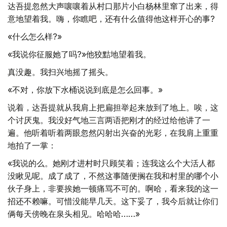
达吾提忽然大声嚷嚷着从村口那片小白杨林里窜了出来，得
意地望着我。嗨，你瞧吧，还有什么值得他这样开心的事?
«什么怎么样?»
«我说你征服她了吗?»他狡黠地望着我。
真没趣。我扫兴地摇了摇头。
«不对，你放下水桶说说到底是怎么回事。»
说着，达吾提就从我肩上把扁担举起来放到了地上。唉，这
个讨厌鬼。我没好气地三言两语把刚才的经过给他讲了一
遍。他听着听着两眼忽然闪射出兴奋的光彩，在我肩上重重
地拍了一掌：
«我说的么。她刚才进村时只顾笑着；连我这么个大活人都
没瞅见呢。成了成了，不然这事随便搁在我和村里的哪个小
伙子身上，非要挨她一顿痛骂不可的。啊哈，看来我的这一
招还不赖嘛。可惜没能早几天。这下妥了，我今后就让你们
俩每天傍晚在泉头相见。哈哈哈……»