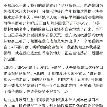
不知怎么一来，我们的话题转到了哈丽黛身上。也许是因为
阿依夏木汗大妈刚刚十分快活地提起当年我和达吾提一块去
挑水就是老半天，害得她老人家下在锅里的面都没法捞的那
段往事而引起的吧!反正确切的起因我已记不起来了。但是
提起她的名字，我的脸颊却忽然怪不自在地烧了起来。也不
知自己是在为此感到羞惭还是厌恶。我几次想把话题巧妙地
从她身上引开，然而在我心底却又忽然出现了一个顽强的声
音：«不要打岔，听听她的命运如何，我很想知道!»我甚至
觉得，就在我心底发出呼唤的地方，正在轻轻荡起一股甜蜜
的波澜……
«她呀，如今还是十五岁呢。»是的，达吾提就是以这样的口
吻谈起哈丽黛的。«真的，咱那帕夏汗大婶不管见了谁还是
那么一句老话：‘我的哈丽黛呀，刚刚才满十五岁呢!’可是和
她一拨儿大的姑娘们早就一个个出嫁走光啦，有的都已经做
了孩子他娘，你道是好笑不好笑?……»
达吾提并没有注意到我亲爱的阿依夏木汗大妈早已缄口不
语，而且脸色也沉了下来，却只顾以极其刻薄的口吻兴致勃