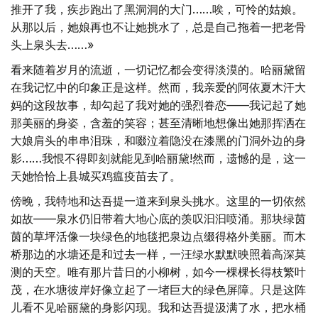
推开了我，疾步跑出了黑洞洞的大门……唉，可怜的姑娘。
从那以后，她娘再也不让她挑水了，总是自己拖着一把老骨
头上泉头去……»
看来随着岁月的流逝，一切记忆都会变得淡漠的。哈丽黛留
在我记忆中的印象正是这样。然而，我亲爱的阿依夏木汗大
妈的这段故事，却勾起了我对她的强烈眷恋——我记起了她
那美丽的身姿，含羞的笑容；甚至清晰地想像出她那挥洒在
大娘肩头的串串泪珠，和啜泣着隐没在漆黑的门洞外边的身
影……我恨不得即刻就能见到哈丽黛!然而，遗憾的是，这一
天她恰恰上县城买鸡瘟疫苗去了。
傍晚，我特地和达吾提一道来到泉头挑水。这里的一切依然
如故——泉水仍旧带着大地心底的羡叹汩汩喷涌。那块绿茵
茵的草坪活像一块绿色的地毯把泉边点缀得格外美丽。而木
桥那边的水塘还是和过去一样，一汪绿水默默映照着高深莫
测的天空。唯有那片昔日的小柳树，如今一棵棵长得枝繁叶
茂，在水塘彼岸好像立起了一堵巨大的绿色屏障。只是这阵
儿看不见哈丽黛的身影闪现。我和达吾提汲满了水，把水桶