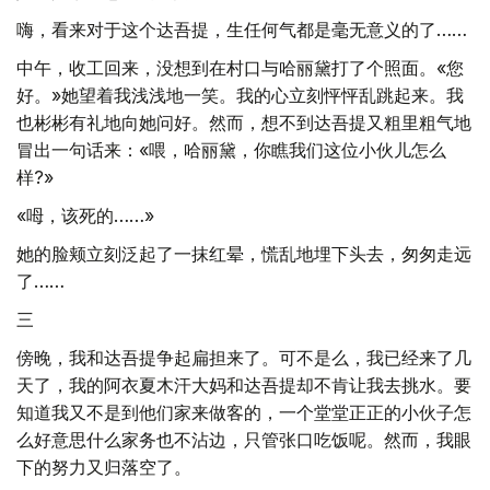
嗨，看来对于这个达吾提，生任何气都是毫无意义的了……
中午，收工回来，没想到在村口与哈丽黛打了个照面。«您
好。»她望着我浅浅地一笑。我的心立刻怦怦乱跳起来。我
也彬彬有礼地向她问好。然而，想不到达吾提又粗里粗气地
冒出一句话来：«喂，哈丽黛，你瞧我们这位小伙儿怎么
样?»
«呣，该死的……»
她的脸颊立刻泛起了一抹红晕，慌乱地埋下头去，匆匆走远
了……
三
傍晚，我和达吾提争起扁担来了。可不是么，我已经来了几
天了，我的阿衣夏木汗大妈和达吾提却不肯让我去挑水。要
知道我又不是到他们家来做客的，一个堂堂正正的小伙子怎
么好意思什么家务也不沾边，只管张口吃饭呢。然而，我眼
下的努力又归落空了。