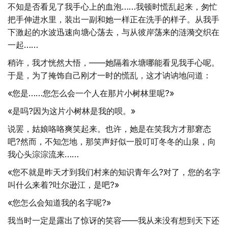
不知是否看见了我手心上的血泡……我顿时慌乱起来，匆忙
把手伸进水里，装出一副和她一样正在洗手的样子。从我手
下激起的水波迅速向塘心荡去，与从彼岸荡来的涟漪交织在
一起……
稍许，我才恍然大悟，——她隔着水塘哪能看见我手心呢。
于是，为了掩饰自己刚才一时的慌乱，这才讷讷地问道：
«您是……您怎么会一个人在那片小树林里呢?»
«是吗?因为这片小树林是我的呗。»
说罢，姑娘咯咯爽笑起来。也许，她是在笑我方才那窘态
吧?然而，不知怎地，那笑声好似一股叮叮冬冬的山泉，向
我心头淙淙流来……
«您不就是昨天才到我们村来的知识青年么?对了，您的名字
叫什么来着?吐尔逊江，是吧?»
«您怎么会知道我的名字呢?»
我当时一定是露出了惊讶的笑容——我从来没有想到天下还