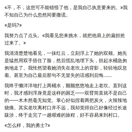
«不，不，这您可不能错怪了他，是我自己执意要来的。»我
不知自己为什么忽然间要撒谎。
«是吗?»
我努力点了点头。«我看见您来挑水，就把他肩上的扁担抢
过来了。»
我清清楚楚地看见，一抹红云，立刻浮上了她的双颊。她先
是猛然用双手捂住了脸，然后慌乱地埋下头，担起水桶急匆
匆地走了。我怅然望着她消失在老坎上的背影，轻轻地叹息
着。甚至为自己最后那句不无冒失的话感到后悔……
我终于懒洋洋地打上两桶水，颤颤悠悠地走上老坎。直到这
时，我才感到浑身竟是这样的困乏——双臂简直就不是自己
的——木木然毫无知觉。掌心好似捏着两把炭火，火辣辣地
烧痛。其实老坎离村口并不远，我却觉得自己好像经过长途
跋涉，终于走完了一趟艰难的旅程，好不容易来到村口。
«怎么样，我的勇士?»