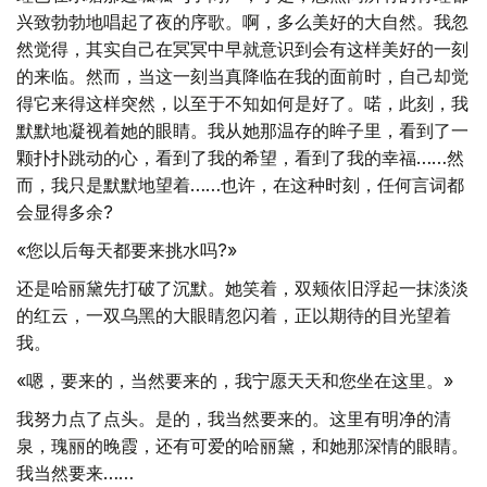
兴致勃勃地唱起了夜的序歌。啊，多么美好的大自然。我忽
然觉得，其实自己在冥冥中早就意识到会有这样美好的一刻
的来临。然而，当这一刻当真降临在我的面前时，自己却觉
得它来得这样突然，以至于不知如何是好了。喏，此刻，我
默默地凝视着她的眼睛。我从她那温存的眸子里，看到了一
颗扑扑跳动的心，看到了我的希望，看到了我的幸福……然
而，我只是默默地望着……也许，在这种时刻，任何言词都
会显得多余?
«您以后每天都要来挑水吗?»
还是哈丽黛先打破了沉默。她笑着，双颊依旧浮起一抹淡淡
的红云，一双乌黑的大眼睛忽闪着，正以期待的目光望着
我。
«嗯，要来的，当然要来的，我宁愿天天和您坐在这里。»
我努力点了点头。是的，我当然要来的。这里有明净的清
泉，瑰丽的晚霞，还有可爱的哈丽黛，和她那深情的眼睛。
我当然要来……