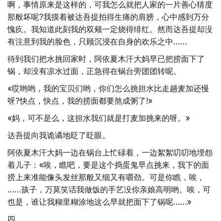
啊，事情原来是这样的，可我怎么就把人家的一片善心猜度
那般坏呢?我摸着被达吾提拍得生痛的肩膀，心中感到万分
愧疚。我知道此刻我的双颊一定烧得绯红。然而达吾提却没
有注意到我的脸色，只顾沉浸在自身的欢乐之中……
待到我们把水挑回家时，阿依夏木汗大妈早已把捞面下了
锅，却没有凉水过面，正急得在锅台旁团团转呢。
«哎哟哟，我的宝贝们哟，你们怎么挑担水比走趟麦加还慢
呀?快点，快点，我的捞面都要熬成粥了!»
«妈，可不是么，这担水我们就是打麦加挑来的呀。»
达吾提向我诡谲地眨了眨眼。
阿依夏木汗大妈一边在锅台上忙碌着，一边絮絮叨叨地埋怨
着儿子：«唉，瞧吧，要是这个捣蛋鬼早点挑来，我下的面
捞上来准能像头发丝那般又细又有嚼劲。可是你瞧，唉，
……孩子，万莫笑话我做饭的手艺没你亲娘高明哟。唉，可
也是，谁让我糊里糊涂地这么早就把面下了锅呢……»
四