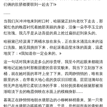
们俩的肚脐都要联到一起去了!»
……
当我们兴冲冲地来到村口时，哈丽黛正好向老坎下走去，那
紫红色的晚霞衬托着她那美丽的身姿，活像一朵亭亭玉立的
红玫瑰。我几乎是从达吾提的肩上抢过扁担赶到泉头的。
哈丽黛已经汲满了两桶水放在泉头，正在泉水涌流出来的溢
口洗脸。她见我挑担下来，仰起滚着晶莹水珠的面庞，温柔
地笑了：«我知道你一定会来的。»
这一句话对我来说是多么的珍贵呀。我至今闭起眼来都能清
晰地记起她当时那般甜蜜的音容笑貌来。我当下立刻放下水
桶，就在她对面的草坪上坐了下来。四周静悄悄的，唯有泉
眼里的水，在带着大地心底的羡叹汩汩喷涌。层层涟漪却在
悄无声息地用它柔软洁净的手掌，轻轻抚摸着哈丽黛那被渐
渐暗淡下去的晚霞倒映在水面上的模糊身影……
暮蔼正在静悄悄地朝水塘那边的小柳树林梢垂来。第一只青
蛙已在水塘那边呱呱鸣了两声，于是，忽然间所有的青蛙都