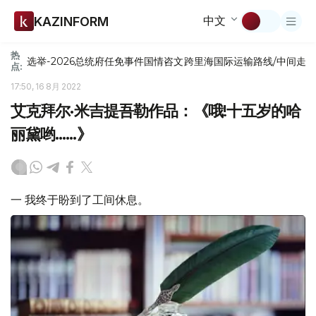
中文
KAZINFORM
热
选举-2026
总统府
任免
事件
国情咨文
跨里海国际运输路线/中间走
点:
17:50, 16 8月 2022
艾克拜尔·米吉提吾勒作品：《哦!十五岁的哈
丽黛哟……》
一 我终于盼到了工间休息。