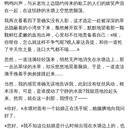
鸭鸣叫声，与从老坎上边隐约传来的歇工的人们的嬉笑声混
在一起，在这恬静的水塘上空悠悠颤荡。
我再次看看四下里确实没有人影，这才选定一处被深深的草
丛隐蔽着的小湾坐下来，颓然摊开双手，默默地望着那一颗
颗鲜红柔嫩的血泡出神，心里却不住地责备着自己：«唉，
你呀你，怎么就这样不争气呢?瞧人家达吾提，和你一道抡
了半天坎土曼，连口大气都不喘……»
忽然，一道涟漪轻轻荡来，悄然无声地消失在水塘边上，那
一丛丛翠绿的水草，却乐悠悠地晃着脑袋。于是，一道道涟
漪手挽着手匆匆接踵赶来……
当然，我的感官准确无误地告诉我，此刻没有纹丝风动，根
本没有。可是，是谁搅动了宁静的水面?我疑惑地抬起头
来。然而，就在这一刹那，我愣住了——
«你好。»水塘对面有一个姑娘正在洗手呢，她腼腆地向我问
好了。
«您好。»我不知这位姑娘是什么时候出现在水塘边上的，也