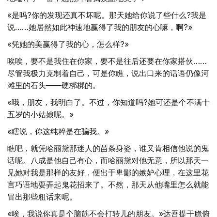
«是吗?你的发现还真不坏呢。那天她给你说了些什么?我是
说……她居然如此神速地赢得了我的朋友的心嘛，啊?»
«凭她的美赢得了我的心，怎么样?»
唉唉，要不是我住在你家，要不是往后还要在你家搭伙……
尽管我极力克制着自己，可是你瞧，说出口来的话语仍像河
滩里的石头——硬梆梆的。
«哦，朋友，我明白了。不过，你知道吗?她可还是个不满十
五岁的小姑娘呢。»
«瞎说，你这纯粹是在骗我。»
瞧吧，就凭哈丽黛那迷人的苗条身姿，谁又肯相信他说的鬼
话呢。八成是他自己有心，而哈丽黛对他无意，所以那天一
见她对我是那样的友好，便出于卑鄙的嫉妒心理，在这里花
言巧语地耍弄起鬼花招来了。不然，那天从他嘴里怎么就能
冒出那些粗话来呢。
«唉，我说你真是个脑筋不会打转儿的朋友。»达吾提干脆俯