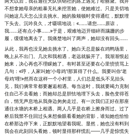
两天以后，我在通往大队供销社的路上遇见了哈丽黛。我并
不想拿她母亲的粗暴无礼来挖苦她，使她难过。只是关切地
问她这几天怎么没去挑水。她的脸颊顿时变得通红，默默埋
下头去。沉吟良久，才嗫嚅地说：«……请您……原谅，
我……还有点小事……»于是，艰难地迈开细碎而蹒跚的步
履，缓缓地离去了。我痛楚地叫了两声，她却没有回头……
从此，我再也没见她去挑水了。她白天总是躲在鸡鸭场里，
晚上从不出门。几次和我相遇，老远就躲开了。我渐渐恨起
她来，决心再也不理睬她了。有时甚至还要在心里愤愤骂上
几句：«哼，人家叫她‘小母鸡’!那算得了什么。我要叫你‘老
母鸡’哩!»然而在这样一个小村里，人们总是低头不见抬头
见，我们俩常常都要邂逅相遇。每当这时，我就要竭力克制
住自己不去看她；而她却总是胆怯地埋下头去，脸色变得苍
白，悄无声息地从我身边匆匆走过。有一次我们正好在那座
通往水塘的木桥上相遇。两人几乎是在桥上擦身而过。过了
桥后我禁不住回过头来想偷眼看看她的背影，谁知她也恰恰
在桥那边停下来，正默默地望着我呢。显然，她也没有料到
我会在此刻回头看她，顿时显得那样慌乱——几乎是惊慌失