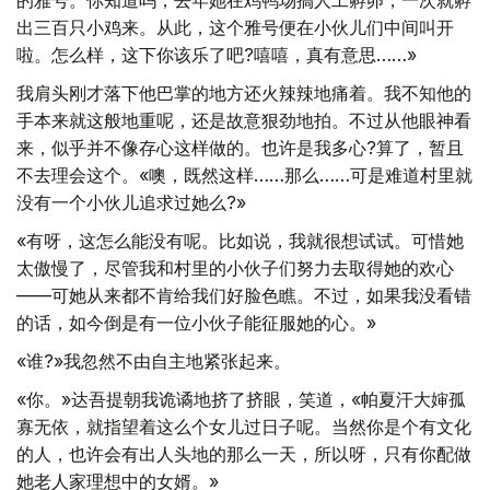
的雅号。你知道吗，去年她在鸡鸭场搞人工孵卵，一次就孵
出三百只小鸡来。从此，这个雅号便在小伙儿们中间叫开
啦。怎么样，这下你该乐了吧?嘻嘻，真有意思……»
我肩头刚才落下他巴掌的地方还火辣辣地痛着。我不知他的
手本来就这般地重呢，还是故意狠劲地拍。不过从他眼神看
来，似乎并不像存心这样做的。也许是我多心?算了，暂且
不去理会这个。«噢，既然这样……那么……可是难道村里就
没有一个小伙儿追求过她么?»
«有呀，这怎么能没有呢。比如说，我就很想试试。可惜她
太傲慢了，尽管我和村里的小伙子们努力去取得她的欢心
——可她从来都不肯给我们好脸色瞧。不过，如果我没看错
的话，如今倒是有一位小伙子能征服她的心。»
«谁?»我忽然不由自主地紧张起来。
«你。»达吾提朝我诡谲地挤了挤眼，笑道，«帕夏汗大婶孤
寡无依，就指望着这么个女儿过日子呢。当然你是个有文化
的人，也许会有出人头地的那么一天，所以呀，只有你配做
她老人家理想中的女婿。»