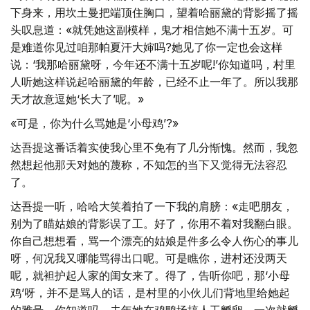
下身来，用坎土曼把端顶住胸口，望着哈丽黛的背影摇了摇
头叹息道：«就凭她这副模样，鬼才相信她不满十五岁。可
是难道你见过咱那帕夏汗大婶吗?她见了你一定也会这样
说：‘我那哈丽黛呀，今年还不满十五岁呢!’你知道吗，村里
人听她这样说起哈丽黛的年龄，已经不止一年了。所以我那
天才故意逗她‘长大了’呢。»
«可是，你为什么骂她是‘小母鸡’?»
达吾提这番话着实使我心里不免有了几分惭愧。然而，我忽
然想起他那天对她的蔑称，不知怎的当下又觉得无法容忍
了。
达吾提一听，哈哈大笑着拍了一下我的肩膀：«走吧朋友，
别为了瞄姑娘的背影误了工。好了，你用不着对我翻白眼。
你自己想想看，骂一个漂亮的姑娘是件多么令人伤心的事儿
呀，何况我又哪能骂得出口呢。可是瞧你，进村还没两天
呢，就袒护起人家的闺女来了。得了，告听你吧，那‘小母
鸡’呀，并不是骂人的话，是村里的小伙儿们背地里给她起