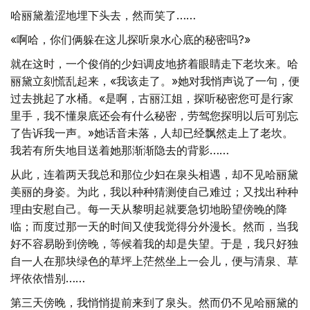
哈丽黛羞涩地埋下头去，然而笑了……
«啊哈，你们俩躲在这儿探听泉水心底的秘密吗?»
就在这时，一个俊俏的少妇调皮地挤着眼睛走下老坎来。哈
丽黛立刻慌乱起来，«我该走了。»她对我悄声说了一句，便
过去挑起了水桶。«是啊，古丽江姐，探听秘密您可是行家
里手，我不懂泉底还会有什么秘密，劳驾您探明以后可别忘
了告诉我一声。»她话音未落，人却已经飘然走上了老坎。
我若有所失地目送着她那渐渐隐去的背影……
从此，连着两天我总和那位少妇在泉头相遇，却不见哈丽黛
美丽的身姿。为此，我以种种猜测使自己难过；又找出种种
理由安慰自己。每一天从黎明起就要急切地盼望傍晚的降
临；而度过那一天的时间又使我觉得分外漫长。然而，当我
好不容易盼到傍晚，等候着我的却是失望。于是，我只好独
自一人在那块绿色的草坪上茫然坐上一会儿，便与清泉、草
坪依依惜别……
第三天傍晚，我悄悄提前来到了泉头。然而仍不见哈丽黛的