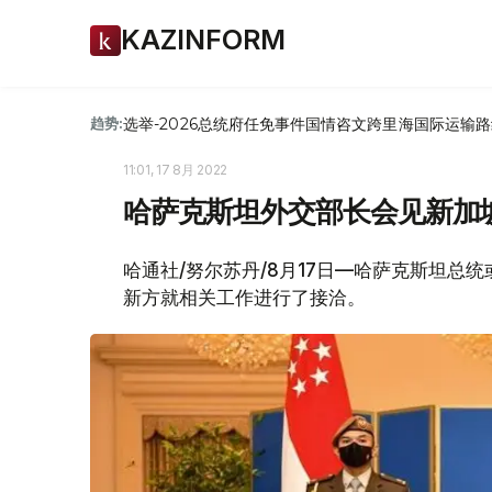
KAZINFORM
选举-2026
总统府
任免
事件
国情咨文
跨里海国际运输路
趋势:
11:01, 17 8月 2022
哈萨克斯坦外交部长会见新加
哈通社/努尔苏丹/8月17日—哈萨克斯坦
新方就相关工作进行了接洽。