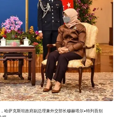
，哈萨克斯坦政府副总理兼外交部长穆赫塔尔•特列吾别