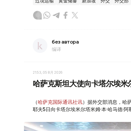
过境运输
黄金储备
新加坡
外交
外交部
без автора
编译
21:53, 05 8月 2026
哈萨克斯坦大使向卡塔尔埃米
（
哈萨克国际通讯社讯
）据外交部消息，哈
耶夫5日向卡塔尔埃米尔塔米姆·本·哈马德·