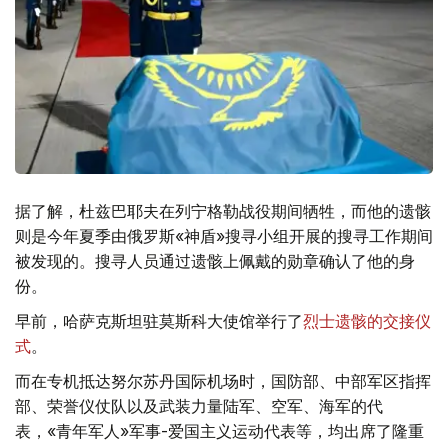
据了解，杜兹巴耶夫在列宁格勒战役期间牺牲，而他的遗骸
则是今年夏季由俄罗斯«神盾»搜寻小组开展的搜寻工作期间
被发现的。搜寻人员通过遗骸上佩戴的勋章确认了他的身
份。
早前，哈萨克斯坦驻莫斯科大使馆举行了
烈士遗骸的交接仪
式
。
而在专机抵达努尔苏丹国际机场时，国防部、中部军区指挥
部、荣誉仪仗队以及武装力量陆军、空军、海军的代
表，«青年军人»军事-爱国主义运动代表等，均出席了隆重