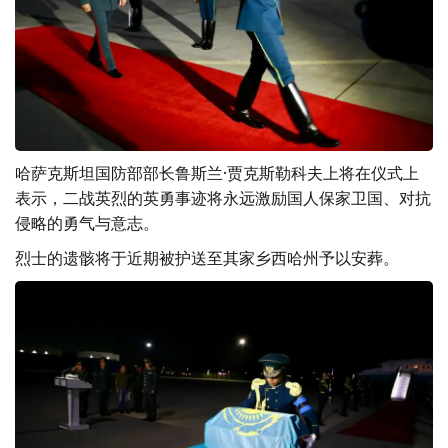
哈萨克斯坦国防部部长鲁斯兰·贾克斯勒科夫上将在仪式上
表示，二战英烈的英勇事迹将永远激励国人保家卫国、对抗
侵略的勇气与意志。
烈士的遗骸将于近期被护送至其家乡西哈州予以安葬。