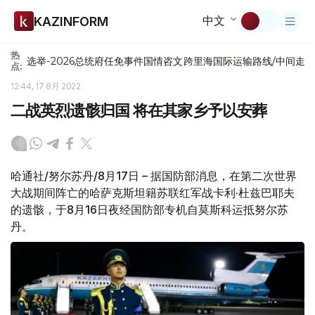
中文
KAZINFORM
热
选举-2026
总统府
任免
事件
国情咨文
跨里海国际运输路线/中间走
点:
12:44, 17 8月 2022
二战英烈遗骸归国 将在其家乡予以安葬
哈通社/努尔苏丹/8月17日 – 据国防部消息，在第二次世界
大战期间阵亡的哈萨克斯坦籍苏联红军战卡利·杜兹巴耶夫
的遗骸，于8月16日夜经国防部专机自莫斯科运抵努尔苏
丹。