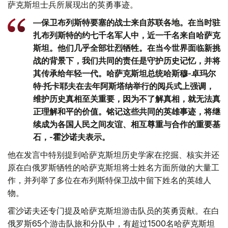
萨克斯坦士兵所展现出的英勇事迹。
—保卫布列斯特要塞的战士来自苏联各地。在当时驻
扎布列斯特的约七千名军人中，近一千名来自哈萨克
斯坦。他们几乎全部壮烈牺牲。在当今世界面临新挑
战的背景下，我们共同的责任是守护历史记忆，并将
其传承给年轻一代。哈萨克斯坦总统哈斯穆-卓玛尔
特·托卡耶夫在去年阿斯塔纳举行的阅兵式上强调，
维护历史真相至关重要，因为不了解真相，就无法真
正理解和平的价值。铭记这些共同的英雄事迹，将继
续成为各国人民之间友谊、相互尊重与合作的重要基
石，-霍沙诺夫表示。
他在发言中特别提到哈萨克斯坦历史学家在挖掘、核实并还
原在白俄罗斯牺牲的哈萨克斯坦将士姓名方面所做的大量工
作，并列举了多位在布列斯特保卫战中留下姓名的英雄人
物。
霍沙诺夫还专门提及哈萨克斯坦游击队员的英勇贡献。在白
俄罗斯65个游击队旅和分队中，有超过1500名哈萨克斯坦