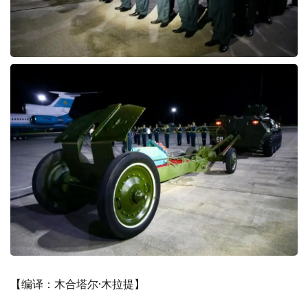
【编译：木合塔尔·木拉提】