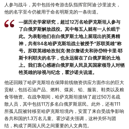
人参与战斗，其中包括传奇游击队指挥官阿迪·沙里波夫，
他的名字至今仍被用于命名明斯克的一条街道。
—据历史学家研究，超过12万名哈萨克斯坦人参与
了白俄罗斯解放战役。其中每五人就有一人长眠于
此。为表彰他们在白俄罗斯土地上展现出的英勇精
神，共有84名哈萨克斯坦战士被授予“苏联英雄”称
号。苏联英雄哈孜别克·努尔詹诺夫和孙岱特卡里·耶
斯卡利耶夫的名字，也永远留在了白俄罗斯的土地
上。我们衷心感谢白俄罗斯人民及其国家领导人对牺
牲英雄的珍视与纪念，霍沙诺夫说道。
他还回顾了哈萨克斯坦在保障前线物资供应方面作出的巨大
贡献，包括石油产品、燃料、煤炭、铅、服装、鞋类以及粮
食等物资。在战争期间，哈萨克斯坦接纳了超过50万名疏
散人员，其中包括11万多名白俄罗斯居民。此外，还有111
所孤儿院被转移至哈萨克斯坦境内，安置了来自受战争影响
各共和国的1.3万名儿童。霍沙诺夫强调，这种关怀与团
结，构成了两国人民之间重要的人文典范。