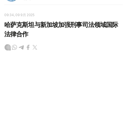
09:34, 09 9月 2025
哈萨克斯坦与新加坡加强刑事司法领域国际
法律合作
（
哈萨克国际通讯社讯
）哈萨克斯坦共和国总检察长别热克
·阿斯洛夫出席了在新加坡举行的第30届国际检察官协会大
会和全体会议。