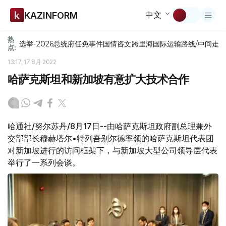
中文
KAZINFORM
热
选举-2026
总统府
任免
事件
国情咨文
跨里海国际运输路线/中间走
点:
13:17, 17 8月 2022
哈萨克斯坦和新加坡有意扩大技术合作
哈通社/努尔苏丹/8月17日--由哈萨克斯坦政府副总理兼外
交部部长穆赫塔尔•特列吾别尔德率领的哈萨克斯坦代表团
对新加坡进行的访问框架下，与新加坡大型公司领导层代表
举行了一系列会谈。