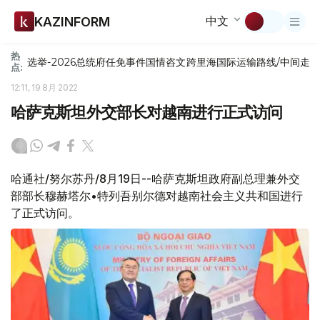
中文
KAZINFORM
热
选举-2026
总统府
任免
事件
国情咨文
跨里海国际运输路线/中间走
点:
12:11, 19 8月 2022
哈萨克斯坦外交部长对越南进行正式访问
哈通社/努尔苏丹/8月19日--哈萨克斯坦政府副总理兼外交
部部长穆赫塔尔•特列吾别尔德对越南社会主义共和国进行
了正式访问。