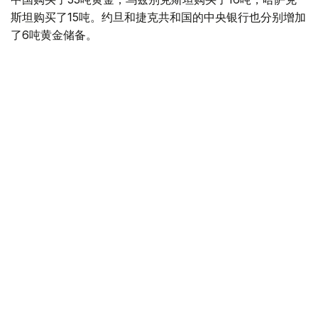
斯坦购买了15吨。约旦和捷克共和国的中央银行也分别增加
了6吨黄金储备。
全球各国央行在第二季度共购买了约289吨黄金，比2025年
同期增长了62%。去年同期，黄金购买量约为178吨。
世界黄金协会称，黄金需求的增长受到地缘政治不确定性、
本季度贵金属价格下跌，以及各国寻求国际储备多元化等因
素的影响。
根据该协会进行的一项调查，89%的央行行长预计未来一
年全球黄金储备量将会增加。45%的受访者表示，他们的
国家计划增加黄金储备。
黄金储备
哈萨克斯坦
经济
央行
金融
木合塔尔 哈力木拉
编译