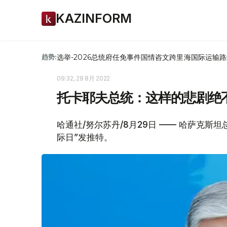
KAZINFORM
选举-2026
总统府
任免
事件
国情咨文
跨里海国际运输路
趋势:
09:32, 29 8月 2022
托卡耶夫总统：这样的悲剧绝
哈通社/努尔苏丹/8月29日 —— 哈萨克斯
际日”发推特。