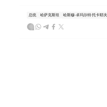
总统
哈萨克斯坦
哈斯穆-卓玛尔特·托卡耶
叶尔兰 马赞
编译
17:13, 05 8月 2026
总统接见巴伊铁列克国有控股
（
哈萨克国际通讯社讯
）据总统府新闻局消息
巴伊铁列克国有控股公司董事会主席鲁斯塔姆