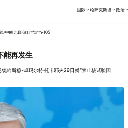
国际
哈萨克斯坦
政治
线/中间走廊
Kazinform-105
不能再发生
坦总统哈斯穆-卓玛尔特·托卡耶夫29日就“禁止核试验国