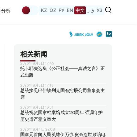
KZ
QZ
РУ
EN
中文
ق ز
ЎЗ
分析
相关新闻
2026年8月5日 17:45
托卡耶夫选集《公正社会——真诚之言》正
式出版
2026年8月5日 17:13
总统接见巴伊铁列克国有控股公司董事会主
席
2026年8月5日 16:51
总统祝贺国家档案馆成立20周年 强调守护
历史遗产意义重大
2026年8月4日 22:08
国家元首向人民英雄伊万·加皮奇逝世致唁电