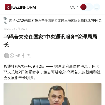
中文
KAZINFORM
热
选举-2026
总统府
任免
事件
国情咨文
跨里海国际运输路线/中间走
点:
18:22, 02 9月 2022
乌玛若夫改任国家“中央通讯服务”管理局局
长
哈通社/努尔苏丹/9月2日 —— 据总统府新闻局消息，托卡
耶夫总统2日签署命令，免去阿斯哈尔·乌玛若夫的新闻和社
会发展部部长职务。