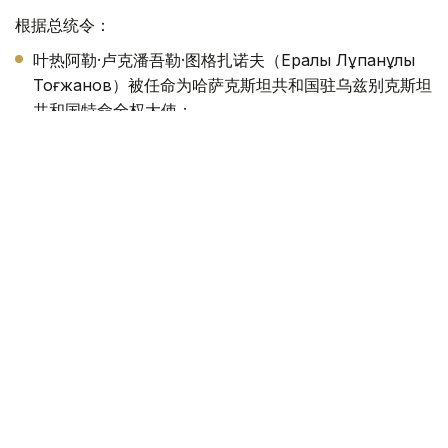
根据总统令：
叶热阿勒·卢克潘吾勒·图格扎诺夫（Ералы Лұқпанұлы
Тоғжанов）被任命为哈萨克斯坦共和国驻乌兹别克斯坦
共和国特命全权大使；
阿里别克·阿谢特吾勒·巴卡耶夫（Әлібек Әсетұлы
Бақаев）被任命为哈萨克斯坦共和国驻大不列颠及北爱尔
兰联合王国特命全权大使，并免去其原任职务；
阿曼格勒德·哈泽兹吾勒·赛诺夫（Амангелді Ғазезұлы
Саинов）被任命为哈萨克斯坦共和国驻罗马尼亚特命全
权大使。
此外，根据总统令：
贝布特·巴克尔吾勒·阿塔穆库洛夫（Бейбіт Бәкірұлы
Атамқұлов）被免去哈萨克斯坦共和国驻乌兹别克斯坦共
和国特命全权大使职务；
叶尔利克·沙克尔吾勒·阿里（Ерлік Шәкірұлы Әли）被