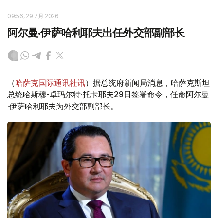
09:56, 29 7月 2026
阿尔曼·伊萨哈利耶夫出任外交部副部长
（
哈萨克国际通讯社讯
）据总统府新闻局消息，哈萨克斯坦
总统哈斯穆-卓玛尔特·托卡耶夫29日签署命令，任命阿尔曼
·伊萨哈利耶夫为外交部副部长。