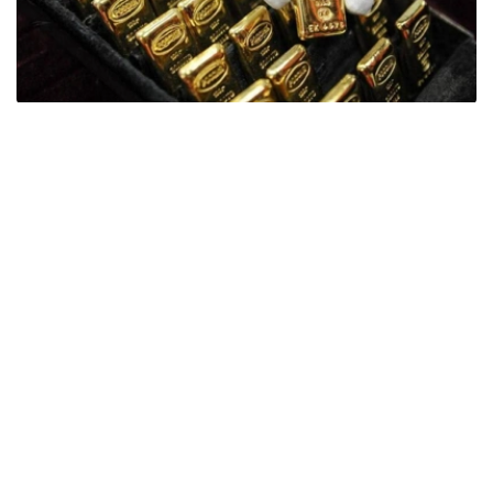
Фото: ӨзА
季度报告显示，哈萨克斯坦国家银行黄金储备增加了15吨。
波兰是2026年第二季度最大的黄金买家。该国在2026年第
二季度增加了51吨黄金储备。
中国购买了33吨黄金，乌兹别克斯坦购买了16吨，哈萨克
斯坦购买了15吨。约旦和捷克共和国的中央银行也分别增加
了6吨黄金储备。
全球各国央行在第二季度共购买了约289吨黄金，比2025年
同期增长了62%。去年同期，黄金购买量约为178吨。
世界黄金协会称，黄金需求的增长受到地缘政治不确定性、
本季度贵金属价格下跌，以及各国寻求国际储备多元化等因