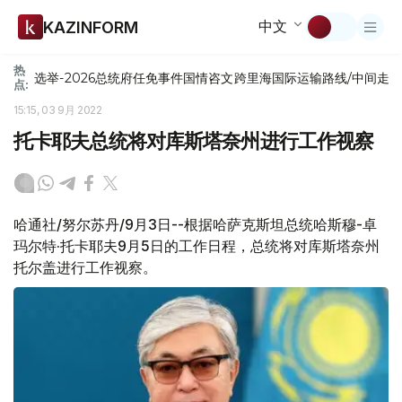
中文
KAZINFORM
热
选举-2026
总统府
任免
事件
国情咨文
跨里海国际运输路线/中间走
点:
15:15, 03 9月 2022
托卡耶夫总统将对库斯塔奈州进行工作视察
哈通社/努尔苏丹/9月3日--根据哈萨克斯坦总统哈斯穆-卓
玛尔特·托卡耶夫9月5日的工作日程，总统将对库斯塔奈州
托尔盖进行工作视察。