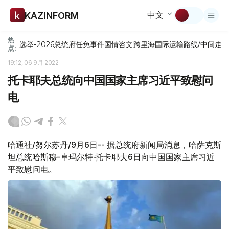
中文
KAZINFORM
热
选举-2026
总统府
任免
事件
国情咨文
跨里海国际运输路线/中间走
点:
19:12, 06 9月 2022
托卡耶夫总统向中国国家主席习近平致慰问
电
哈通社/努尔苏丹/9月6日-- 据总统府新闻局消息，哈萨克斯
坦总统哈斯穆-卓玛尔特·托卡耶夫6日向中国国家主席习近
平致慰问电。