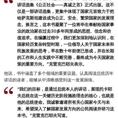
讲话选集《公正社会——真诚之言》正式出版。这不
仅是一部讲话选集，更集中体现了国家元首致力于把
哈萨克斯坦建设成为公正、安全、繁荣国家的发展理
念。换言之，这本书凝聚了一位将毕生奉献给国家事
业的政治家在过去30多年间形成的思想、信念和价
值追求。在编纂过程中，我们更加深刻地认识到，在
国家经历复杂转型时期，一位领导人关于国家未来和
民族发展的思考，早在数十年前便已形成，并在长期
的工作和人生实践中不断完善，最终成为今天国家政
策的重要方向。”克雷克巴耶夫表示。
他说，书中涵盖了多个领域的重要议题。认真阅读总统历年
讲话的读者，能够从中清晰感受到这一发展脉络。
“我们的目标，是通过总统本人的讲话，展现托卡耶
夫总统在这一关键历史阶段施政理念的核心，也就是
他的总统使命。我诚挚邀请所有关心国家今天与未
来、希望深入了解国家发展方向的公民阅读并研习这
本书。”克雷克巴耶夫写道。