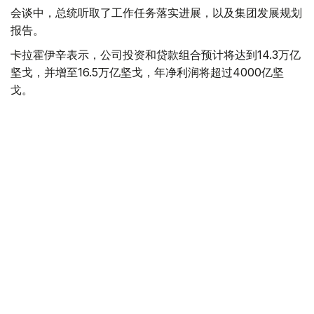
会谈中，总统听取了工作任务落实进展，以及集团发展规划
报告。
卡拉霍伊辛表示，公司投资和贷款组合预计将达到14.3万亿
坚戈，并增至16.5万亿坚戈，年净利润将超过4000亿坚
戈。
根据 2025 年的统计结果，在控股公司的支持下，共有77.5
万个家庭（包括1.16万个等候名单上的家庭）获得了住房。
去年，共资助了77个大型项目和2.74万个中小企业项目，
扶持了131家出口型企业。7200家农业生产企业租赁了1.14
万台春播设备。
董事会主席谈到了巴伊铁列克控股公司正在进行的转型以及
新的长期发展战略。该项目旨在向积极主动的投资控股模式
转型，以实现有效的资产管理，为潜在企业创造有利条件，
并提高居民的生活质量。
此外，总统还听取了若干投资项目进展情况的汇报。计划在
年底前向投资委员会提交26个旨在促进进口替代、出口和