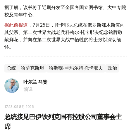
据了解，该书将于近期分发至全国各国立图书馆、大中专院
校及青年中心。
据此前报道
，7月25日，托卡耶夫总统在俄罗斯鄂木斯克向
其父亲、第二次世界大战老兵科梅尔·托卡耶夫纪念铭牌敬
献鲜花，并向在第二次世界大战中牺牲的将士致以深切缅
怀。
总统
哈萨克斯坦
哈斯穆-卓玛尔特·托卡耶夫
政治
叶尔兰 马赞
编译
17:13, 05 8月 2026
总统接见巴伊铁列克国有控股公司董事会主
席