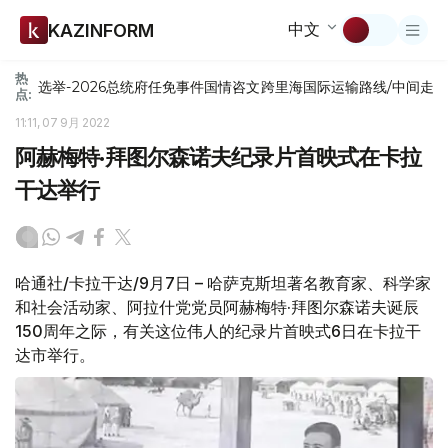
中文
KAZINFORM
热
选举-2026
总统府
任免
事件
国情咨文
跨里海国际运输路线/中间走
点:
11:11, 07 9月 2022
阿赫梅特·拜图尔森诺夫纪录片首映式在卡拉
干达举行
哈通社/卡拉干达/9月7日 – 哈萨克斯坦著名教育家、科学家
和社会活动家、阿拉什党党员阿赫梅特·拜图尔森诺夫诞辰
150周年之际，有关这位伟人的纪录片首映式6日在卡拉干
达市举行。