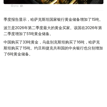
Фото: ӨзА
季度报告显示，哈萨克斯坦国家银行黄金储备增加了15吨。
波兰是2026年第二季度最大的黄金买家。该国在2026年第
二季度增加了51吨黄金储备。
中国购买了33吨黄金，乌兹别克斯坦购买了16吨，哈萨克
斯坦购买了15吨。约旦和捷克共和国的中央银行也分别增加
了6吨黄金储备。
全球各国央行在第二季度共购买了约289吨黄金，比2025年
同期增长了62%。去年同期，黄金购买量约为178吨。
世界黄金协会称，黄金需求的增长受到地缘政治不确定性、
本季度贵金属价格下跌，以及各国寻求国际储备多元化等因
素的影响。
根据该协会进行的一项调查，89%的央行行长预计未来一
年全球黄金储备量将会增加。45%的受访者表示，他们的