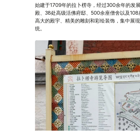
始建于1709年的拉卜楞寺，经过300余年的发
殿、38处高级活佛府邸、500余座僧舍以及1
高大的殿宇、精美的雕刻和彩绘装饰，集中展现
统。