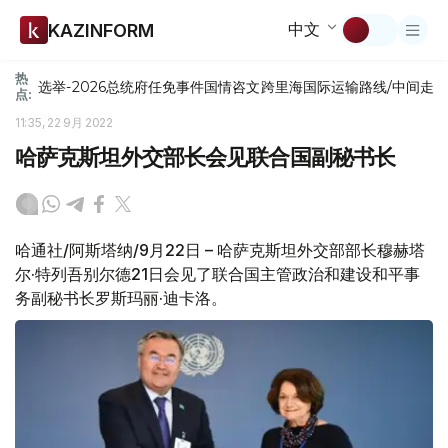
中文
KAZINFORM
热
选举-2026
总统府
任免
事件
国情咨文
跨里海国际运输路线/中间走
点:
11:35, 22 9月 2022
哈萨克斯坦外交部长会见联合国副秘书长
哈通社/阿斯塔纳/9月22日 – 哈萨克斯坦外交部部长穆赫塔
尔·特列吾别尔德21日会见了联合国主管政治和建设和平事
务副秘书长罗斯玛丽·迪卡洛。