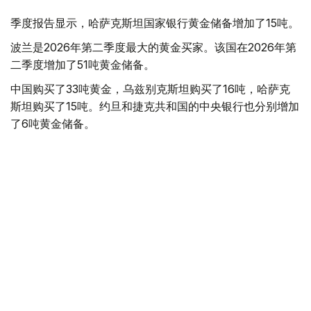
季度报告显示，哈萨克斯坦国家银行黄金储备增加了15吨。
波兰是2026年第二季度最大的黄金买家。该国在2026年第
二季度增加了51吨黄金储备。
中国购买了33吨黄金，乌兹别克斯坦购买了16吨，哈萨克
斯坦购买了15吨。约旦和捷克共和国的中央银行也分别增加
了6吨黄金储备。
全球各国央行在第二季度共购买了约289吨黄金，比2025年
同期增长了62%。去年同期，黄金购买量约为178吨。
世界黄金协会称，黄金需求的增长受到地缘政治不确定性、
本季度贵金属价格下跌，以及各国寻求国际储备多元化等因
素的影响。
根据该协会进行的一项调查，89%的央行行长预计未来一
年全球黄金储备量将会增加。45%的受访者表示，他们的
国家计划增加黄金储备。