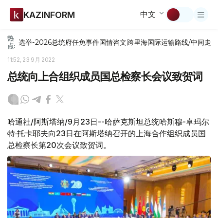
中文
KAZINFORM
热
选举-2026
总统府
任免
事件
国情咨文
跨里海国际运输路线/中间走
点:
11:52, 23 9月 2022
总统向上合组织成员国总检察长会议致贺词
哈通社/阿斯塔纳/9月23日--哈萨克斯坦总统哈斯穆-卓玛尔
特·托卡耶夫向23日在阿斯塔纳召开的上海合作组织成员国
总检察长第20次会议致贺词。