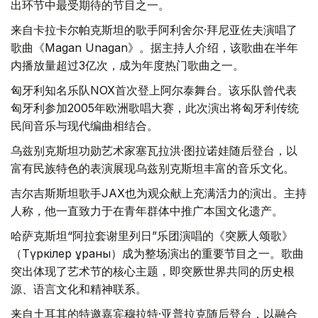
出环节中最受期待的节目之一。
来自卡拉卡尔帕克斯坦的歌手阿利舍尔·拜尼亚佐夫演唱了
歌曲《Magan Unagan》。据主持人介绍，该歌曲在半年
内播放量超过3亿次，成为年度热门歌曲之一。
匈牙利知名乐队NOX首次登上阿尔泰舞台。该乐队曾代表
匈牙利参加2005年欧洲歌唱大赛，此次演出将匈牙利传统
民间音乐与现代编曲相结合。
乌兹别克斯坦功勋艺术家塞瓦拉洪·图拉诺娃随后登台，以
富有民族特色的表演展现乌兹别克斯坦丰富的音乐文化。
吉尔吉斯斯坦歌手JAX也为观众献上充满活力的演出。主持
人称，他一直致力于在青年群体中推广本国文化遗产。
哈萨克斯坦“阿拉套谢里列日”乐团演唱的《突厥人颂歌》
（Түркілер ұраны）成为整场演出的重要节目之一。歌曲
突出体现了艺术节的核心主题，即突厥世界共同的历史根
源、语言文化和精神联系。
来自土耳其的特邀嘉宾穆拉特·亚普拉克随后登台，以融合