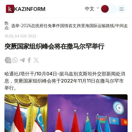
中文
KAZINFORM
热
选举-2026
总统府
任免
事件
国情咨文
跨里海国际运输路线/中间走
点:
16:20, 04 10月 2022
突厥国家组织峰会将在撒马尔罕举行
哈通社/塔什干/10月04日-据乌兹别克斯坦外交部新闻处消
息，突厥国家组织峰会将于2022年11月11日在撒马尔罕市
举行。