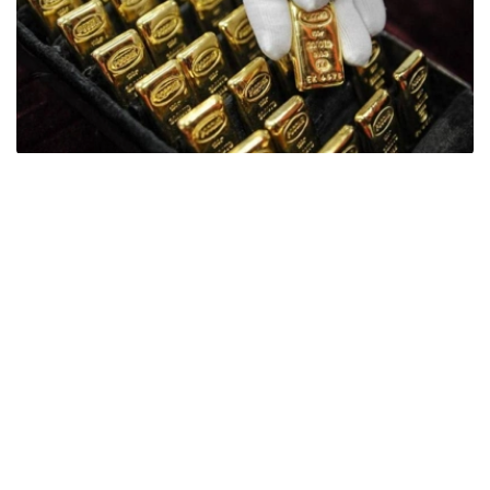
Фото: ӨзА
季度报告显示，哈萨克斯坦国家银行黄金储备增加了15吨。
波兰是2026年第二季度最大的黄金买家。该国在2026年第
二季度增加了51吨黄金储备。
中国购买了33吨黄金，乌兹别克斯坦购买了16吨，哈萨克
斯坦购买了15吨。约旦和捷克共和国的中央银行也分别增加
了6吨黄金储备。
全球各国央行在第二季度共购买了约289吨黄金，比2025年
同期增长了62%。去年同期，黄金购买量约为178吨。
世界黄金协会称，黄金需求的增长受到地缘政治不确定性、