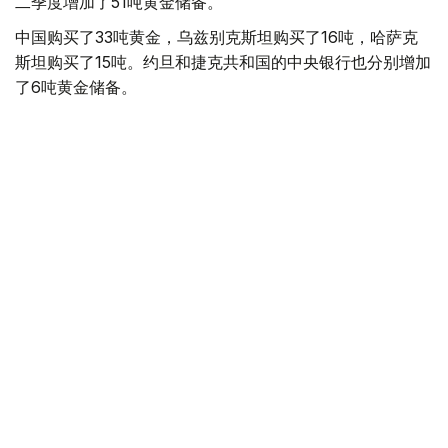
二季度增加了51吨黄金储备。
中国购买了33吨黄金，乌兹别克斯坦购买了16吨，哈萨克
斯坦购买了15吨。约旦和捷克共和国的中央银行也分别增加
了6吨黄金储备。
全球各国央行在第二季度共购买了约289吨黄金，比2025年
同期增长了62%。去年同期，黄金购买量约为178吨。
世界黄金协会称，黄金需求的增长受到地缘政治不确定性、
本季度贵金属价格下跌，以及各国寻求国际储备多元化等因
素的影响。
根据该协会进行的一项调查，89%的央行行长预计未来一
年全球黄金储备量将会增加。45%的受访者表示，他们的
国家计划增加黄金储备。
黄金储备
哈萨克斯坦
经济
央行
金融
木合塔尔 哈力木拉