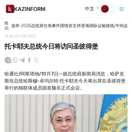
中文
KAZINFORM
热
选举-2026
总统府
任免
事件
国情咨文
跨里海国际运输路线/中间走
点:
13:45, 07 10月 2022
托卡耶夫总统今日将访问圣彼得堡
哈通社/阿斯塔纳/10月7日--据总统府新闻局消息，哈萨克
斯坦总统哈斯穆-卓玛尔特·托卡耶夫今天将出席在圣彼得堡
举行的独联体成员国首脑非正式会议。