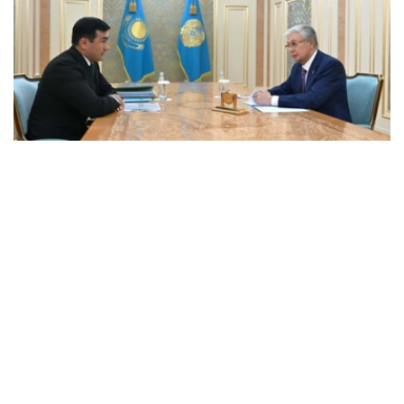
Фото: Ақорда
会谈中，总统听取了工作任务落实进展，以及集团发展规划
报告。
卡拉霍伊辛表示，公司投资和贷款组合预计将达到14.3万亿
坚戈，并增至16.5万亿坚戈，年净利润将超过4000亿坚
戈。
根据 2025 年的统计结果，在控股公司的支持下，共有77.5
万个家庭（包括1.16万个等候名单上的家庭）获得了住房。