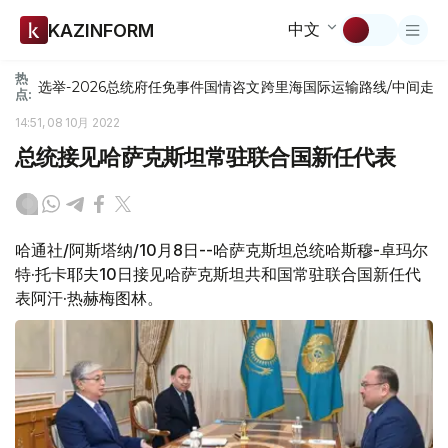
中文
KAZINFORM
热
选举-2026
总统府
任免
事件
国情咨文
跨里海国际运输路线/中间走
点:
14:51, 08 10月 2022
总统接见哈萨克斯坦常驻联合国新任代表
哈通社/阿斯塔纳/10月8日--哈萨克斯坦总统哈斯穆-卓玛尔
特·托卡耶夫10日接见哈萨克斯坦共和国常驻联合国新任代
表阿汗·热赫梅图林。