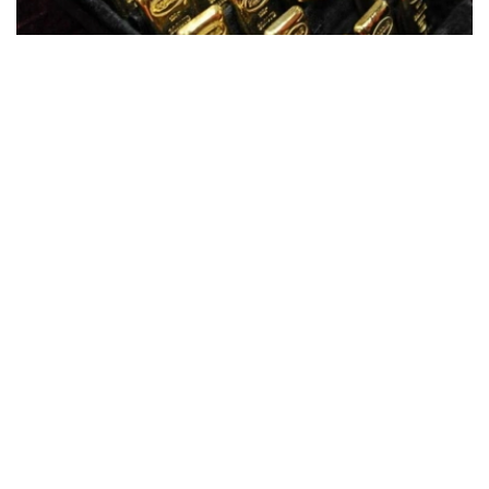
Фото: ӨзА
季度报告显示，哈萨克斯坦国家银行黄金储备增加了15吨。
波兰是2026年第二季度最大的黄金买家。该国在2026年第
二季度增加了51吨黄金储备。
中国购买了33吨黄金，乌兹别克斯坦购买了16吨，哈萨克
斯坦购买了15吨。约旦和捷克共和国的中央银行也分别增加
了6吨黄金储备。
全球各国央行在第二季度共购买了约289吨黄金，比2025年
同期增长了62%。去年同期，黄金购买量约为178吨。
世界黄金协会称，黄金需求的增长受到地缘政治不确定性、
本季度贵金属价格下跌，以及各国寻求国际储备多元化等因
素的影响。