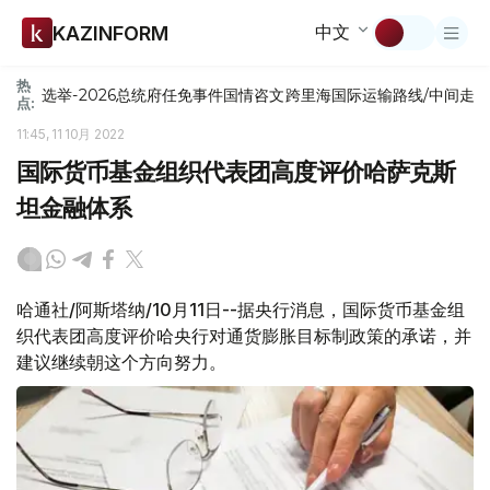
中文
KAZINFORM
热
选举-2026
总统府
任免
事件
国情咨文
跨里海国际运输路线/中间走
点:
11:45, 11 10月 2022
国际货币基金组织代表团高度评价哈萨克斯
坦金融体系
哈通社/阿斯塔纳/10月11日--据央行消息，国际货币基金组
织代表团高度评价哈央行对通货膨胀目标制政策的承诺，并
建议继续朝这个方向努力。