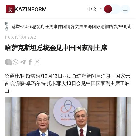
中文
KAZINFORM
热
选举-2026
总统府
任免
事件
国情咨文
跨里海国际运输路线/中间走
点:
11:06, 13 10月 2022
哈萨克斯坦总统会见中国国家副主席
哈通社/阿斯塔纳/10月13日--据总统府新闻局消息，国家元
首哈斯穆-卓玛尔特·托卡耶夫13日会见中国国家副主席王岐
山。