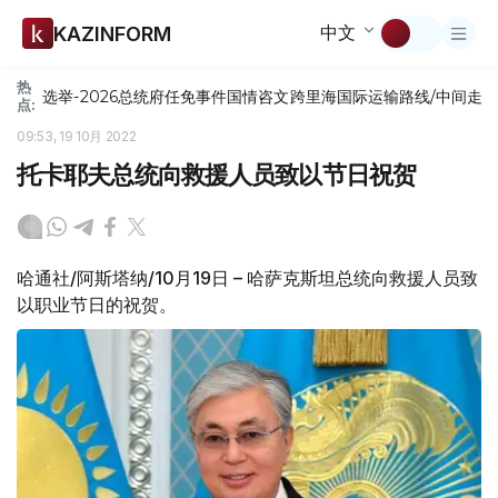
中文
KAZINFORM
热
选举-2026
总统府
任免
事件
国情咨文
跨里海国际运输路线/中间走
点:
09:53, 19 10月 2022
托卡耶夫总统向救援人员致以节日祝贺
哈通社/阿斯塔纳/10月19日 – 哈萨克斯坦总统向救援人员致
以职业节日的祝贺。