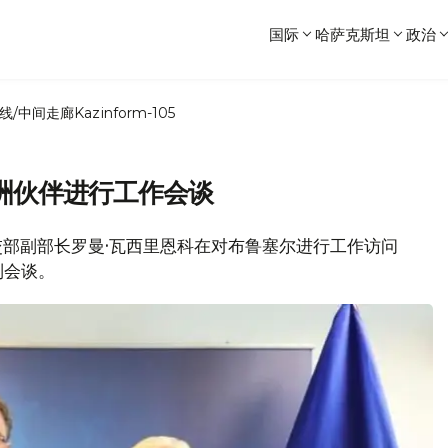
国际
哈萨克斯坦
政治
线/中间走廊
Kazinform-105
洲伙伴进行工作会谈
坦外交部副部长罗曼·瓦西里恩科在对布鲁塞尔进行工作访问
列会谈。