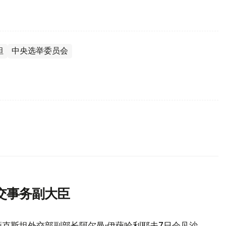
坦
中央选举委员会
交事务副大臣
克斯坦外交部副部长阿尔曼·伊萨哈利耶夫7日会见沙