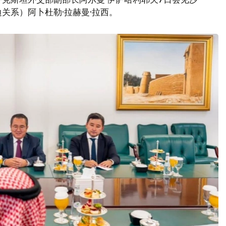
关系）阿卜杜勒·拉赫曼·拉西。