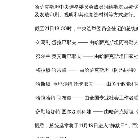
哈萨克斯坦中央选举委员会成员阿纳斯塔西娅·
及发放印刷、视听和其他竞选材料等方式进行。
截至21日18:00时，中央选举委员会登记的总
·久葛利·岱拉巴耶夫 —— 由哈萨克斯坦阿吾勒
·努尔兰·奥艾斯巴耶夫 —— 由哈萨克斯坦国家
·梅拉穆·哈吉肯 —— 由哈萨克斯坦《阿玛纳特
·哈斯穆-卓玛尔特·托卡耶夫 —— 由多个政党
·哈拉哈特·阿布谭 —— 由全国专业社会工作者
·萨勒塔娜特·图尔森别科娃 —— 由哈萨克斯
据悉，总统选举将于11月19日进入“静默日”，而