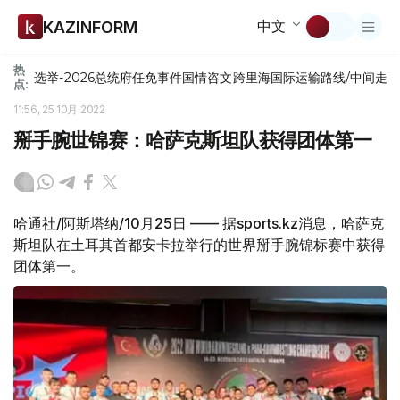
中文
KAZINFORM
热
选举-2026
总统府
任免
事件
国情咨文
跨里海国际运输路线/中间走
点:
11:56, 25 10月 2022
掰手腕世锦赛：哈萨克斯坦队获得团体第一
哈通社/阿斯塔纳/10月25日 —— 据sports.kz消息，哈萨克
斯坦队在土耳其首都安卡拉举行的世界掰手腕锦标赛中获得
团体第一。