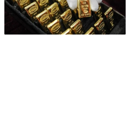
Фото: ӨзА
季度报告显示，哈萨克斯坦国家银行黄金储备增加了15吨。
波兰是2026年第二季度最大的黄金买家。该国在2026年第
二季度增加了51吨黄金储备。
中国购买了33吨黄金，乌兹别克斯坦购买了16吨，哈萨克
斯坦购买了15吨。约旦和捷克共和国的中央银行也分别增加
了6吨黄金储备。
全球各国央行在第二季度共购买了约289吨黄金，比2025年
同期增长了62%。去年同期，黄金购买量约为178吨。
世界黄金协会称，黄金需求的增长受到地缘政治不确定性、