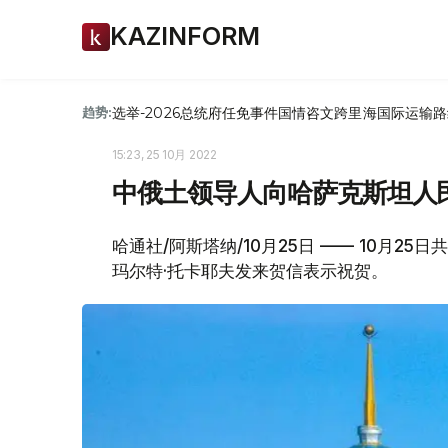
KAZINFORM
选举-2026
总统府
任免
事件
国情咨文
跨里海国际运输路
趋势:
15:23, 25 10月 2022
中俄土领导人向哈萨克斯坦人
哈通社/阿斯塔纳/10月25日 —— 10月
玛尔特·托卡耶夫发来贺信表示祝贺。