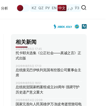
KZ
QZ
РУ
EN
中文
ق ز
ЎЗ
分析
相关新闻
2026年8月5日 17:45
托卡耶夫选集《公正社会——真诚之言》正
式出版
2026年8月5日 17:13
总统接见巴伊铁列克国有控股公司董事会主
席
2026年8月5日 16:51
总统祝贺国家档案馆成立20周年 强调守护
历史遗产意义重大
2026年8月4日 22:08
国家元首向人民英雄伊万·加皮奇逝世致唁电