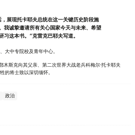
话，展现托卡耶夫总统在这一关键历史阶段施
。我诚挚邀请所有关心国家今天与未来、希望
研习这本书。”克雷克巴耶夫写道。
、大中专院校及青年中心。
斯鄂木斯克向其父亲、第二次世界大战老兵科梅尔·托卡耶夫
牲的将士致以深切缅怀。
夫
政治