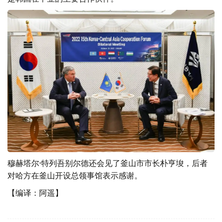
穆赫塔尔·特列吾别尔德还会见了釜山市市长朴亨埈，后者
对哈方在釜山开设总领事馆表示感谢。
【编译：阿遥】