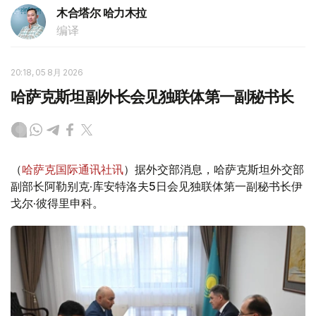
木合塔尔 哈力木拉
编译
20:18, 05 8月 2026
哈萨克斯坦副外长会见独联体第一副秘书长
（
哈萨克国际通讯社讯
）据外交部消息，哈萨克斯坦外交部
副部长阿勒别克·库安特洛夫5日会见独联体第一副秘书长伊
戈尔·彼得里申科。