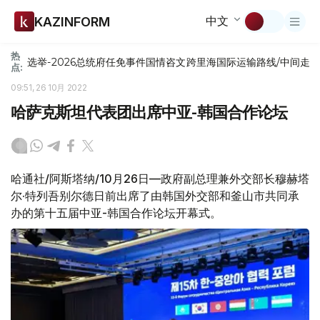
中文
KAZINFORM
热
选举-2026
总统府
任免
事件
国情咨文
跨里海国际运输路线/中间走
点:
09:51, 26 10月 2022
哈萨克斯坦代表团出席中亚-韩国合作论坛
哈通社/阿斯塔纳/10月26日—政府副总理兼外交部长穆赫塔
尔·特列吾别尔德日前出席了由韩国外交部和釜山市共同承
办的第十五届中亚-韩国合作论坛开幕式。