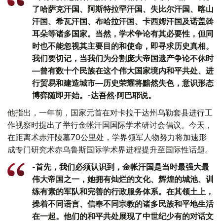
了哈萨克汗国、阿斯特拉罕汗国、失比尔汗国、喀山
汗国、希瓦汗国、布哈拉汗国、卡西姆汗国及诺盖斡
耳朵等诸多国家。当然，学术争论有其必要性，但同
时也不能忽视其主要目的和使命，即寻求历史真相。
我们要切记，当我们为分割庞大帝国遗产争论不休时
—曾有数十个民族在这个伟大国家境内和平共处、进
行贸易和建造城市—历史荣耀将黯然失色，意识形态
博弈随即开始。-达吾然·阿巴耶说。
他指出，一年前，国家元首在对卡拉干达州乌勒套县进行工
作视察时提出了举行金帐汗国国际学术研讨会倡议。今天，
在距离术赤汗陵墓70公里处，学界领军人物努力将加速形
成专门研究术赤乌鲁斯国际学术界进程提升至国际性话题。
-首先，我们必须认识到，金帐汗国是当时最强大最
伟大帝国之一，她拥有灿烂的文化、辉煌的城池、训
练有素的军队和完善的行政服务体系。在其领土上，
操着不同语言、信奉不同宗教的诸多民族和平地生活
在一起。他们的和平共处展现了中世纪少有的对话文