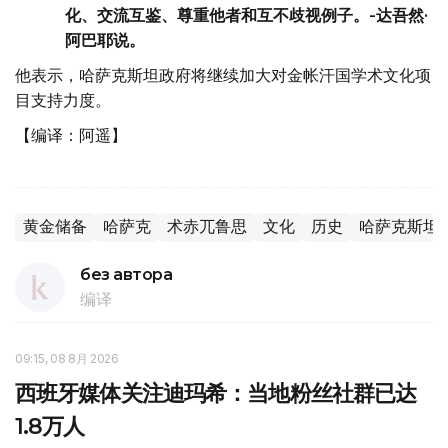
化、交流互鉴、尊重他者和互不歧视例子。-达吾然·
阿巴耶说。
他表示，哈萨克斯坦政府将继续加大对金帐汗国学术文化项
目支持力度。
【编译：阿遥】
黄金储备
哈萨克
术赤兀鲁思
文化
历史
哈萨克斯坦
без автора
编译
09:15, 08 8月 2026
西班牙媒体关注迪玛希：当地粉丝社群已达
1.8万人