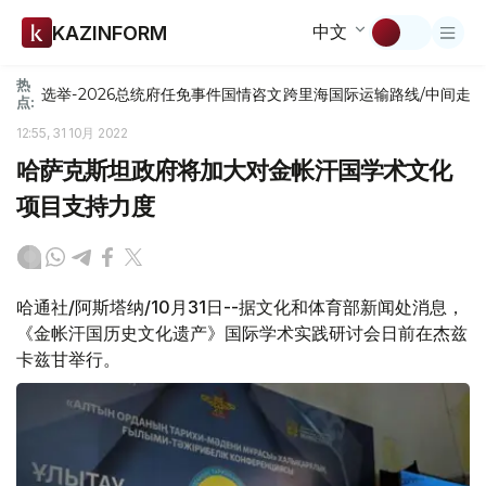
中文
KAZINFORM
热
选举-2026
总统府
任免
事件
国情咨文
跨里海国际运输路线/中间走
点:
12:55, 31 10月 2022
哈萨克斯坦政府将加大对金帐汗国学术文化
项目支持力度
哈通社/阿斯塔纳/10月31日--据文化和体育部新闻处消息，
《金帐汗国历史文化遗产》国际学术实践研讨会日前在杰兹
卡兹甘举行。