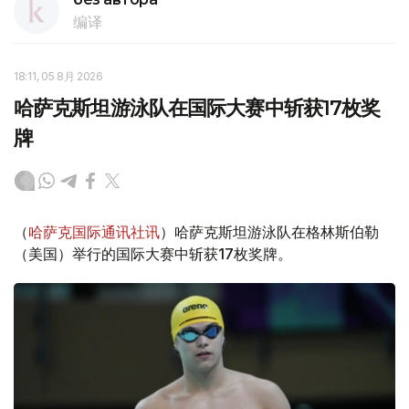
编译
18:11, 05 8月 2026
哈萨克斯坦游泳队在国际大赛中斩获17枚奖
牌
（
哈萨克国际通讯社讯
）哈萨克斯坦游泳队在格林斯伯勒
（美国）举行的国际大赛中斩获17枚奖牌。