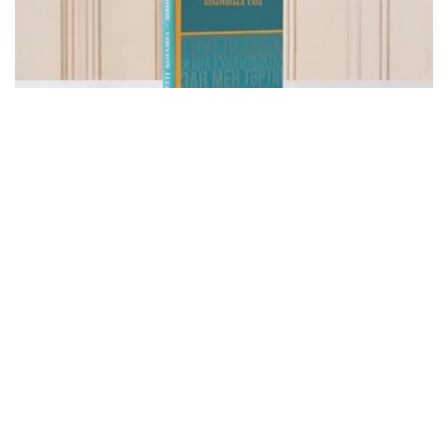
Фото: видеодан скриншот
该书集中收录了托卡耶夫总统关于建设公正、安全、繁荣哈
萨克斯坦的重要论述，系统展现了其治国理念和发展思路。
“哈萨克斯坦共和国总统哈斯穆-卓玛尔特·托卡耶夫
讲话选集《公正社会——真诚之言》正式出版。这不
仅是一部讲话选集，更集中体现了国家元首致力于把
哈萨克斯坦建设成为公正、安全、繁荣国家的发展理
念。换言之，这本书凝聚了一位将毕生奉献给国家事
业的政治家在过去30多年间形成的思想、信念和价
值追求。在编纂过程中，我们更加深刻地认识到，在
国家经历复杂转型时期，一位领导人关于国家未来和