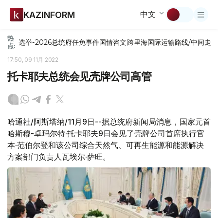
中文
KAZINFORM
热
选举-2026
总统府
任免
事件
国情咨文
跨里海国际运输路线/中间走
点:
17:50, 09 11月 2022
托卡耶夫总统会见壳牌公司高管
哈通社/阿斯塔纳/11月9日--据总统府新闻局消息，国家元首
哈斯穆-卓玛尔特·托卡耶夫9日会见了壳牌公司首席执行官
本·范伯尔登和该公司综合天然气、可再生能源和能源解决
方案部门负责人瓦埃尔·萨旺。