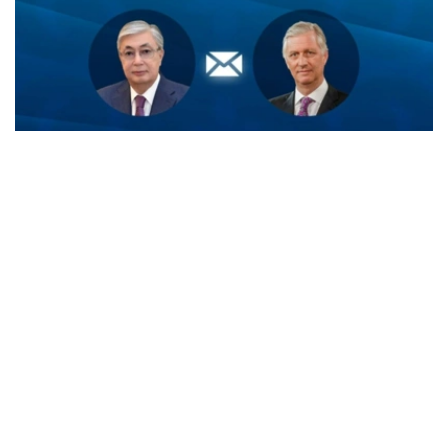
Фото: Ақорда
菲利普国王在信中感谢托卡耶夫总统就比利时国庆日发来的
诚挚祝福。
国王同时表示，高度重视应托卡耶夫总统邀请于今年对哈萨
克斯坦进行国事访问，并期待此次访问进一步推动两国关系
发展。
总统
外交
哈斯穆-卓玛尔特·托卡耶夫