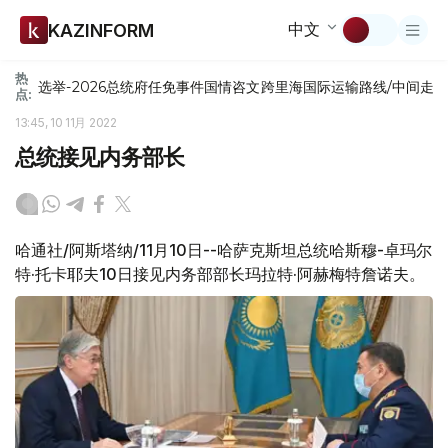
中文
KAZINFORM
热
选举-2026
总统府
任免
事件
国情咨文
跨里海国际运输路线/中间走
点:
13:45, 10 11月 2022
总统接见内务部长
哈通社/阿斯塔纳/11月10日--哈萨克斯坦总统哈斯穆-卓玛尔
特·托卡耶夫10日接见内务部部长玛拉特·阿赫梅特詹诺夫。