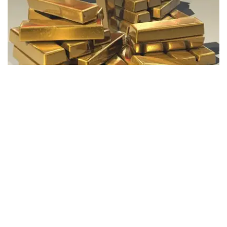
Фото: Pixabay
据哈萨克斯坦国家银行公布的数据，目前1克黄金价格为
61889.33坚戈。
相比一周前的61925.12坚戈，每克下跌35.79坚戈。
世界黄金协会数据显示，2026年上半年国际黄金市场波动
明显。今年1月，国际金价曾12次刷新历史纪录，最高升至
每金衡盎司5405美元；但到6月，金价一度回落至每金衡盎
司4002美元。