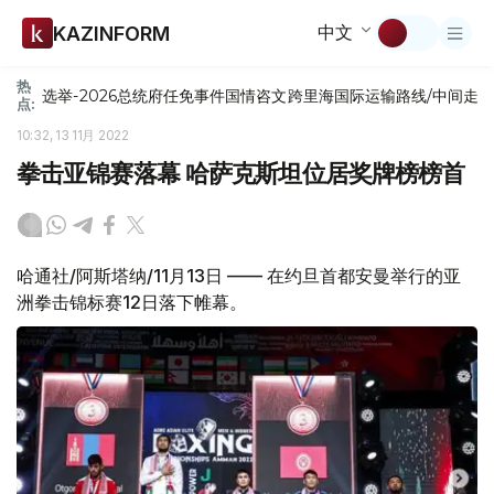
中文
KAZINFORM
热
选举-2026
总统府
任免
事件
国情咨文
跨里海国际运输路线/中间走
点:
10:32, 13 11月 2022
拳击亚锦赛落幕 哈萨克斯坦位居奖牌榜榜首
哈通社/阿斯塔纳/11月13日 —— 在约旦首都安曼举行的亚
洲拳击锦标赛12日落下帷幕。