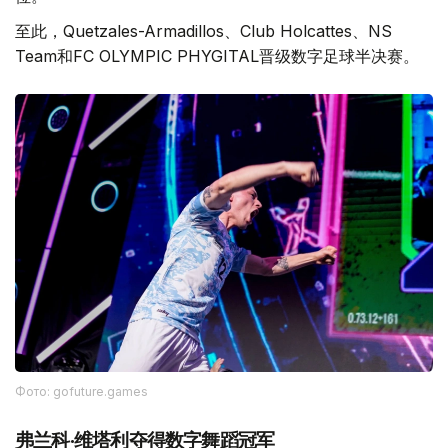
至此，Quetzales-Armadillos、Club Holcattes、NS
Team和FC OLYMPIC PHYGITAL晋级数字足球半决赛。
Фото: gofuture.games
弗兰科·维塔利夺得数字舞蹈冠军