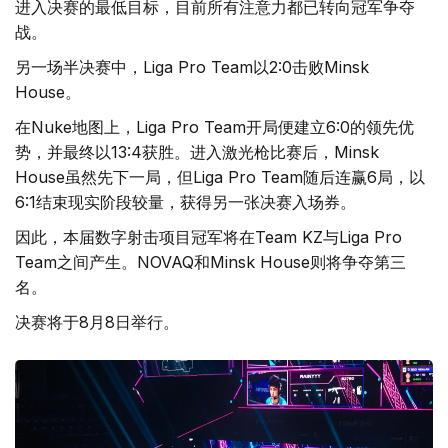
进入决赛的最低目标，目前所有注意力都已转向冠军争夺
战。
另一场半决赛中，Liga Pro Team以2:0击败Minsk
House。
在Nuke地图上，Liga Pro Team开局便建立6:0的领先优
势，并最终以13:4获胜。进入激光枪比赛后，Minsk
House虽然先下一局，但Liga Pro Team随后连赢6局，以
6:1结束现实阶段较量，获得另一张决赛入场券。
因此，本届数字射击项目冠军将在Team KZ与Liga Pro
Team之间产生。NOVAQ和Minsk House则将争夺第三
名。
决赛将于8月8日举行。