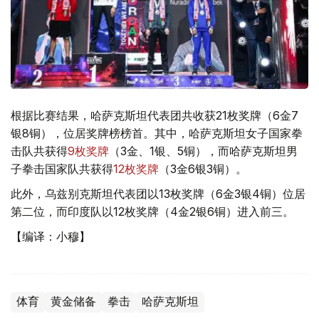
根据比赛结果，哈萨克斯坦代表团共收获21枚奖牌（6金7
银8铜），位居奖牌榜榜首。其中，哈萨克斯坦女子国家拳
击队共获得
9枚奖牌
（3金、1银、5铜），而哈萨克斯坦男
子拳击国家队共获得
12枚奖牌
（3金6银3铜）。
此外，乌兹别克斯坦代表团以13枚奖牌（6金3银4铜）位居
第二位，而印度队以12枚奖牌（4金2银6铜）进入前三。
【编译：小穆】
体育
黄金储备
拳击
哈萨克斯坦