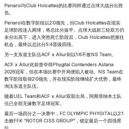
Penarol与Club Holcattes的比赛同样通过点球大战分出胜
负。
Penarol在数字阶段以2:0领先，但Club Holcattes在现实
足球阶段连入两球，将总比分扳平。点球大战前三轮双方仍
未分出高下，进入突然死亡阶段后，Club Holcattes把握住
机会，最终以总比分5:4晋级四强。
另一支东道主队伍ACF x Allur则以1:6不敌NS Team。
ACF x Allur此前曾夺得Phygital Contenders Astana
2026冠军，但在本场比赛中开局便陷入被动。NS Team在
数字阶段取得2:0领先，并在现实阶段继续扩大优势，最终
淘汰东道主队伍。
随着UEL Team和ACF x Allur双双出局，阿斯塔纳本土队
伍已全部无缘数字足球冠军。
最后一场四分之一决赛中，FC OLYMPIC PHYGITAL以2:1
击败FFK “ROTOR CISS GROUP”，锁定最后一个四强席
位。