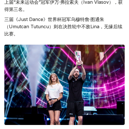
上届“未来运动会”冠军伊万·弗拉索夫（Ivan Vlasov），获
得第三名。
三届《Just Dance》世界杯冠军乌穆特詹·图通朱
（Umutcan Tutuncu）则在决胜轮中不敌Lina，无缘后续
比赛。