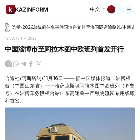
中文
KAZINFORM
热
选举-2026
总统府
任免
事件
国情咨文
跨里海国际运输路线/中间走
点:
19:53, 16 11月 2022
中国淄博市至阿拉木图中欧班列首发开行
哈通社/阿斯塔纳/11月16日 —— 据中国媒体报道，淄博桓
台（中国山东省）——哈萨克斯坦阿拉木图中欧班列（齐鲁
号）在淄博车务段桓台站山东高速鲁中产融物流园专用线顺
利首发。