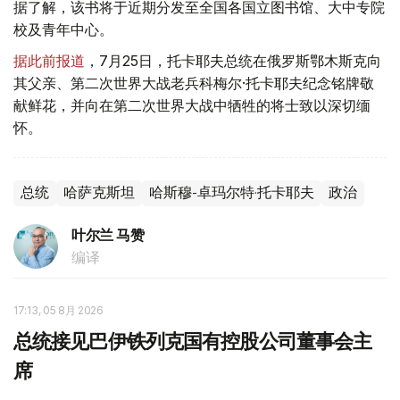
据了解，该书将于近期分发至全国各国立图书馆、大中专院
校及青年中心。
据此前报道
，7月25日，托卡耶夫总统在俄罗斯鄂木斯克向
其父亲、第二次世界大战老兵科梅尔·托卡耶夫纪念铭牌敬
献鲜花，并向在第二次世界大战中牺牲的将士致以深切缅
怀。
总统
哈萨克斯坦
哈斯穆-卓玛尔特·托卡耶夫
政治
叶尔兰 马赞
编译
17:13, 05 8月 2026
总统接见巴伊铁列克国有控股公司董事会主
席