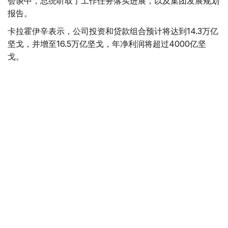
会谈中，总统听取了工作任务落实进展，以及集团发展规划
报告。
卡拉霍伊辛表示，公司投资和贷款组合预计将达到14.3万亿
坚戈，并增至16.5万亿坚戈，年净利润将超过4000亿坚
戈。
根据 2025 年的统计结果，在控股公司的支持下，共有77.5
万个家庭（包括1.16万个等候名单上的家庭）获得了住房。
去年，共资助了77个大型项目和2.74万个中小企业项目，
扶持了131家出口型企业。7200家农业生产企业租赁了1.14
万台春播设备。
董事会主席谈到了巴伊铁列克控股公司正在进行的转型以及
新的长期发展战略。该项目旨在向积极主动的投资控股模式
转型，以实现有效的资产管理，为潜在企业创造有利条件，
并提高居民的生活质量。
此外，总统还听取了若干投资项目进展情况的汇报。计划在
年底前向投资委员会提交26个旨在促进进口替代、出口和