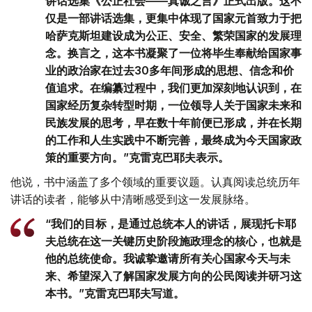
讲话选集《公正社会——真诚之言》正式出版。这不
仅是一部讲话选集，更集中体现了国家元首致力于把
哈萨克斯坦建设成为公正、安全、繁荣国家的发展理
念。换言之，这本书凝聚了一位将毕生奉献给国家事
业的政治家在过去30多年间形成的思想、信念和价
值追求。在编纂过程中，我们更加深刻地认识到，在
国家经历复杂转型时期，一位领导人关于国家未来和
民族发展的思考，早在数十年前便已形成，并在长期
的工作和人生实践中不断完善，最终成为今天国家政
策的重要方向。”克雷克巴耶夫表示。
他说，书中涵盖了多个领域的重要议题。认真阅读总统历年
讲话的读者，能够从中清晰感受到这一发展脉络。
“我们的目标，是通过总统本人的讲话，展现托卡耶
夫总统在这一关键历史阶段施政理念的核心，也就是
他的总统使命。我诚挚邀请所有关心国家今天与未
来、希望深入了解国家发展方向的公民阅读并研习这
本书。”克雷克巴耶夫写道。