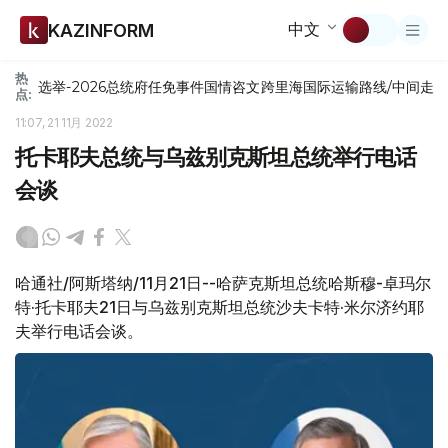
中文
KAZINFORM
热
选举-2026
总统府
任免
事件
国情咨文
跨里海国际运输路线/中间走
点:
11:07, 21 11月 2022
托卡耶夫总统与乌兹别克斯坦总统举行电话
会谈
哈通社/阿斯塔纳/11月21日--哈萨克斯坦总统哈斯穆-卓玛尔
特·托卡耶夫21日与乌兹别克斯坦总统沙夫卡特·米尔济约耶
夫举行电话会谈。