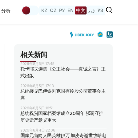
KZ
QZ
РУ
EN
中文
ق ز
ЎЗ
分析
相关新闻
2026年8月5日 17:45
托卡耶夫选集《公正社会——真诚之言》正
式出版
2026年8月5日 17:13
总统接见巴伊铁列克国有控股公司董事会主
席
2026年8月5日 16:51
总统祝贺国家档案馆成立20周年 强调守护
历史遗产意义重大
2026年8月4日 22:08
国家元首向人民英雄伊万·加皮奇逝世致唁电