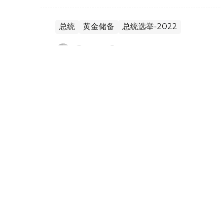
总统
黄金储备
总统选举-2022
без автора
编译
11:00, 26 11月 2022
托卡耶夫正式宣誓就职哈萨克
哈通社/阿斯塔纳/11月26日 – 在哈萨克
·托卡耶夫，26日正式宣誓就职。