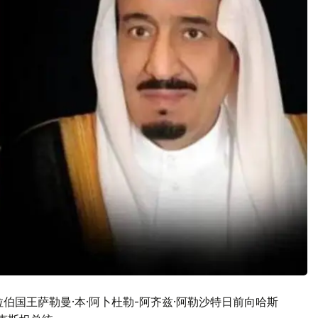
沙特阿拉伯国王萨勒曼·本·阿卜杜勒-阿齐兹·阿勒沙特日前向哈斯