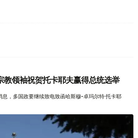
宗教领袖祝贺托卡耶夫赢得总统选举
局消息，多国政要继续致电致函哈斯穆-卓玛尔特·托卡耶