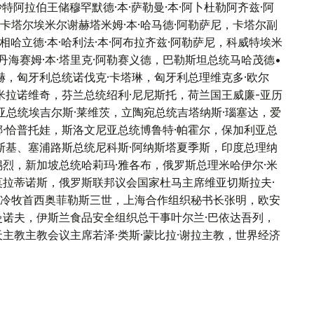
特阿拉伯王储穆罕默德·本·萨勒曼·本·阿卜杜勒阿齐兹·阿
塔尔埃米尔谢赫塔米姆·本·哈马德·阿勒萨尼，卡塔尔副
相哈立德·本·哈利法·本·阿布拉齐兹·阿勒萨尼，科威特埃米
丹海赛姆·本·塔里克·阿勒赛义德，巴勒斯坦总统马哈茂德•
赫，匈牙利总统诺伐克·卡塔琳，匈牙利总理维克多·欧尔
米拉诺维奇，芬兰总统绍利·尼尼斯托，荷兰国王威廉-亚历
亚总统埃吉尔斯·莱维茨，立陶宛总统吉塔纳斯·瑙塞达，爱
·恰普托娃，斯洛文尼亚总统博鲁特·帕霍尔，保加利亚总
斯基、塞浦路斯总统尼科斯·阿纳斯塔夏季斯，印度总理纳
烈，新加坡总统哈莉玛·雅各布，俄罗斯总理米哈伊尔·米
莫拉蒂诺斯，俄罗斯联邦议会国家杜马主席维亚切斯拉夫·
冷牧首西奥菲勒斯三世，上海合作组织秘书长张明，欧安
曼诺夫，伊斯兰食品安全组织总干事叶尔兰·巴依达吾列，
主教主教会议主席若泽·类斯·蒙比拉·谢拉主教，世界经济