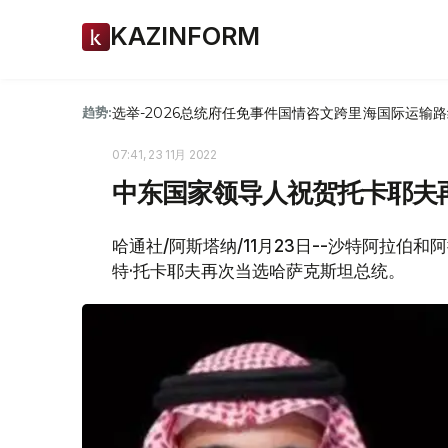
KAZINFORM
选举-2026
总统府
任免
事件
国情咨文
跨里海国际运输路
趋势:
07:41, 23 11月 2022
中东国家领导人祝贺托卡耶夫
哈通社/阿斯塔纳/11月23日--沙特阿拉
特·托卡耶夫再次当选哈萨克斯坦总统。