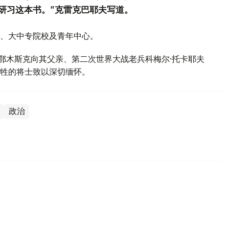
研习这本书。”克雷克巴耶夫写道。
、大中专院校及青年中心。
斯鄂木斯克向其父亲、第二次世界大战老兵科梅尔·托卡耶夫
牲的将士致以深切缅怀。
夫
政治