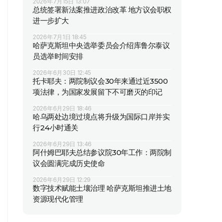
2026年7月15日 13:07
总统签署新法案推进政治改革 地方议会职权
进一步扩大
2026年7月1日 18:45
哈萨克斯坦中央选举委员会介绍库鲁尔泰议
员选举时间安排
2026年6月30日 12:45
托卡耶夫：两院制议会30年来通过近3500
项法律，为国家发展留下不可磨灭的印记
2026年6月29日 18:46
哈乌两处边境过境点将升级为国际口岸并实
行24小时通关
2026年6月29日 13:46
阿什姆巴耶夫总结参议院30年工作：两院制
议会圆满完成历史使命
2026年6月29日 12:29
数字技术赋能土壤治理 哈萨克斯坦推进土地
资源现代化管理