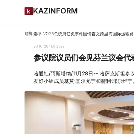
KAZINFORM
选举-2026
总统府
任免
事件
国情咨文
跨里海国际运输路
趋势:
20:16, 28 11月 2022
参议院议员们会见芬兰议会代
哈通社/阿斯塔纳/11月28日-- 哈萨克斯
友好小组成员基莫·基尔尤宁和赫利·耶尔维宁