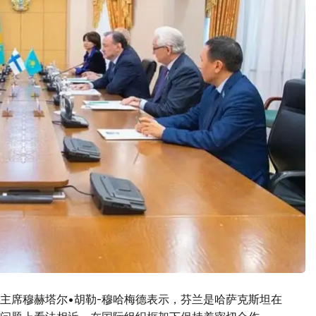
主席穆赫塔尔•胡勒-穆哈梅德表示，芬兰是哈萨克斯坦在