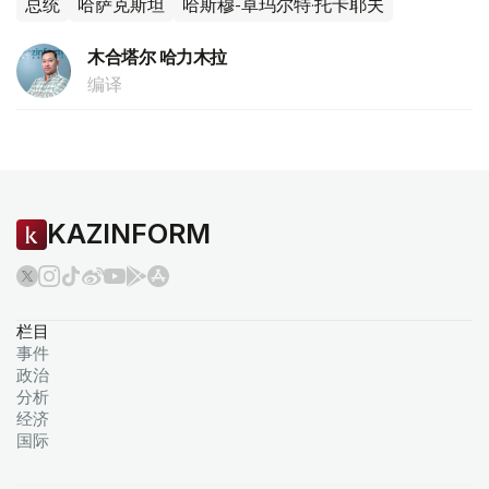
总统
哈萨克斯坦
哈斯穆-卓玛尔特·托卡耶夫
木合塔尔 哈力木拉
编译
KAZINFORM
栏目
事件
政治
分析
经济
国际