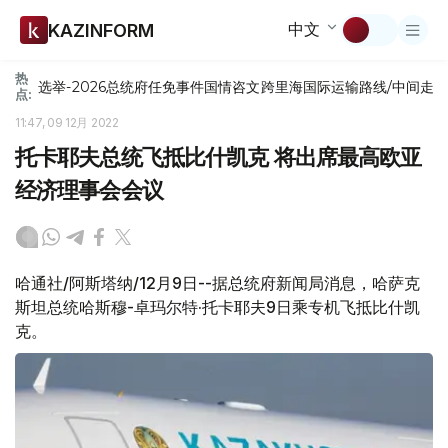
中文
KAZINFORM
热
选举-2026
总统府
任免
事件
国情咨文
跨里海国际运输路线/中间走
点:
11:47, 09 12月 2022
托卡耶夫总统飞抵比什凯克 将出席最高欧亚
经济理事会会议
哈通社/阿斯塔纳/12月9日--据总统府新闻局消息，哈萨克
斯坦总统哈斯穆-卓玛尔特·托卡耶夫9日乘专机飞抵比什凯
克。