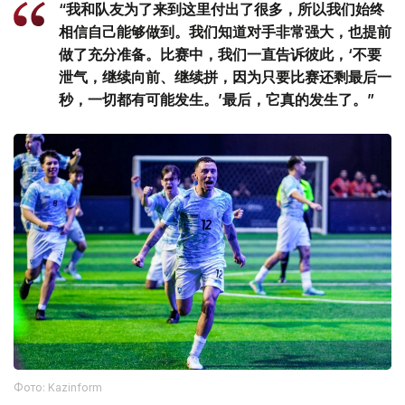
“我和队友为了来到这里付出了很多，所以我们始终
相信自己能够做到。我们知道对手非常强大，也提前
做了充分准备。比赛中，我们一直告诉彼此，‘不要
泄气，继续向前、继续拼，因为只要比赛还剩最后一
秒，一切都有可能发生。’最后，它真的发生了。”
Фото: Kazinform