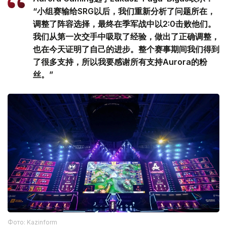
“小组赛输给SRG以后，我们重新分析了问题所在，
调整了阵容选择，最终在季军战中以2:0击败他们。
我们从第一次交手中吸取了经验，做出了正确调整，
也在今天证明了自己的进步。整个赛事期间我们得到
了很多支持，所以我要感谢所有支持Aurora的粉
丝。”
Фото: Kazinform