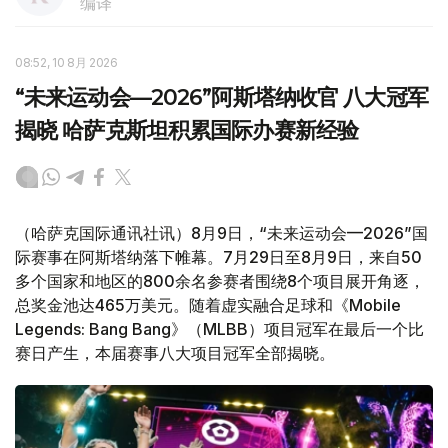
编译
08:52, 10 8月 2026
“未来运动会—2026”阿斯塔纳收官 八大冠军
揭晓 哈萨克斯坦积累国际办赛新经验
（哈萨克国际通讯社讯）8月9日，“未来运动会—2026”国
际赛事在阿斯塔纳落下帷幕。7月29日至8月9日，来自50
多个国家和地区的800余名参赛者围绕8个项目展开角逐，
总奖金池达465万美元。随着虚实融合足球和《Mobile
Legends: Bang Bang》（MLBB）项目冠军在最后一个比
赛日产生，本届赛事八大项目冠军全部揭晓。