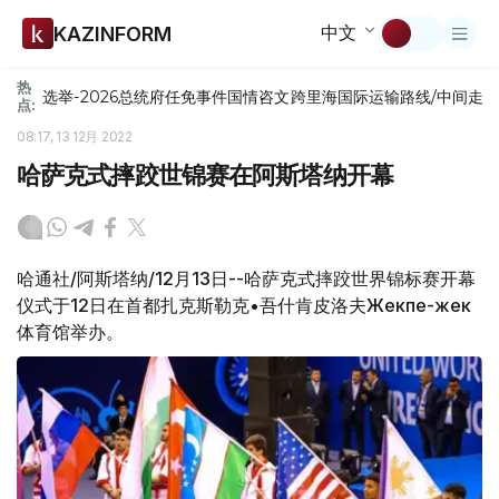
中文
KAZINFORM
热
选举-2026
总统府
任免
事件
国情咨文
跨里海国际运输路线/中间走
点:
08:17, 13 12月 2022
哈萨克式摔跤世锦赛在阿斯塔纳开幕
哈通社/阿斯塔纳/12月13日--哈萨克式摔跤世界锦标赛开幕
仪式于12日在首都扎克斯勒克•吾什肯皮洛夫Жекпе-жек
体育馆举办。