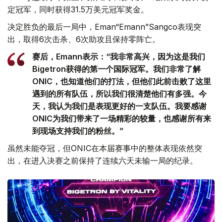
定冠军，同时获得31.5万美元冠军奖金。
决定胜负的最后一局中，Eman“Emann”Sangco表现突
出，取得6次击杀、6次助攻且保持零阵亡。
赛后，Emann表示：“我非常高兴，因为这是我们
Bigetron获得的第一个国际冠军。我们非常了解
ONIC，也知道他们的打法，但他们此前击败了这里
遇到的所有队伍，所以我们很清楚他们有多强。今
天，我认为我们是表现更好的一支队伍。我要感谢
ONIC为我们带来了一场精彩的较量，也感谢所有来
到现场支持我们的粉丝。”
虽然未能夺冠，但ONIC在本届赛事中的整体表现依然突
出，在进入决赛之前保持了连续六天未输一局的纪录。