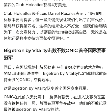
第四的Club Holcattes获得4万美元。
Club Holcattes选手Luis Daniel Rosales表示：“我们的目
标原本要高得多，但一些关键失误让我们付出了沉重代价，
最终只获得第四名。这样的结果让人不好受，但我们会继续
为下一次比赛努力，以更强的动力继续提高自己，无论是在
体能还是数字竞技方面都变得更好。”
Bigetron by Vitality击败不败ONIC 首夺国际赛事
冠军
同日，在阿斯塔纳扎赫瑟勒克·乌什克姆皮罗夫武术宫举行
的MLBB项目决赛中，Bigetron by Vitality以3:1战胜此前保
持全胜的ONIC，夺得冠军。
这是Bigetron by Vitality队史首个国际赛事冠军。
ONIC在此前六天比赛中一路保持强势，在进入决赛前甚至
没有输掉任何一局。然而在冠军争夺战中，他们的不败纪录
最终被Bigetron by Vitality终结。