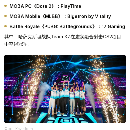
MOBA PC《Dota 2》：PlayTime
MOBA Mobile《MLBB》：Bigetron by Vitality
Battle Royale《PUBG: Battlegrounds》：17 Gaming
其中，哈萨克斯坦战队Team KZ在虚实融合射击CS2项目
中夺得冠军。
Фото: Kazinform