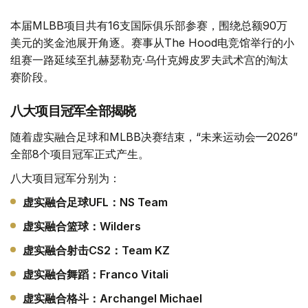
本届MLBB项目共有16支国际俱乐部参赛，围绕总额90万
美元的奖金池展开角逐。赛事从The Hood电竞馆举行的小
组赛一路延续至扎赫瑟勒克·乌什克姆皮罗夫武术宫的淘汰
赛阶段。
八大项目冠军全部揭晓
随着虚实融合足球和MLBB决赛结束，“未来运动会—2026”
全部8个项目冠军正式产生。
八大项目冠军分别为：
虚实融合足球UFL：NS Team
虚实融合篮球：Wilders
虚实融合射击CS2：Team KZ
虚实融合舞蹈：Franco Vitali
虚实融合格斗：Archangel Michael