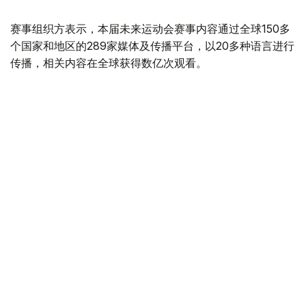
赛事组织方表示，本届未来运动会赛事内容通过全球150多
个国家和地区的289家媒体及传播平台，以20多种语言进行
传播，相关内容在全球获得数亿次观看。
从比赛场到城市：赛事留下的不只是冠军
如果用数字回顾本届赛事，共有4个比赛场馆投入使用，现
场配备528台游戏设备和500多个专业竞赛工位，8个竞赛
项目覆盖数字竞技与实体体育两大领域。此外，约800名志
愿者参与赛事服务和保障工作。
这些数字背后，是一套覆盖赛事组织、数字基础设施、广播
电视转播、技术维护、工程保障、物流运输和安全管理等多
个环节的综合运行体系。