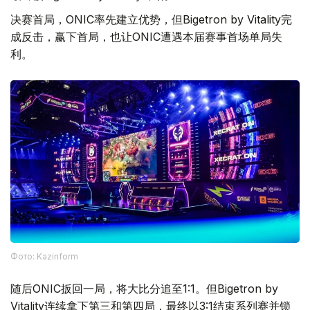
决赛首局，ONIC率先建立优势，但Bigetron by Vitality完
成反击，赢下首局，也让ONIC遭遇本届赛事首场单局失
利。
Фото: Kazinform
随后ONIC扳回一局，将大比分追至1:1。但Bigetron by
Vitality连续拿下第三和第四局，最终以3:1结束系列赛并锁