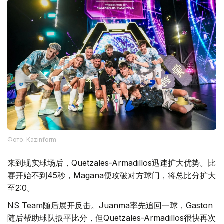
Фото: Kazinform
来到现实球场后，Quetzales-Armadillos迅速扩大优势。比
赛开始不到45秒，Magana便攻破对方球门，将总比分扩大
至2:0。
NS Team随后展开反击。Juanma率先追回一球，Gaston
随后帮助球队扳平比分，但Quetzales-Armadillos很快再次