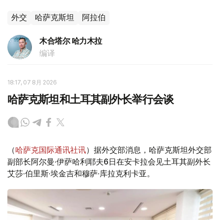
外交
哈萨克斯坦
阿拉伯
木合塔尔 哈力木拉
编译
18:17, 07 8月 2026
哈萨克斯坦和土耳其副外长举行会谈
（
哈萨克国际通讯社讯
）据外交部消息，哈萨克斯坦外交部
副部长阿尔曼·伊萨哈利耶夫6日在安卡拉会见土耳其副外长
艾莎·伯里斯·埃金吉和穆萨·库拉克利卡亚。