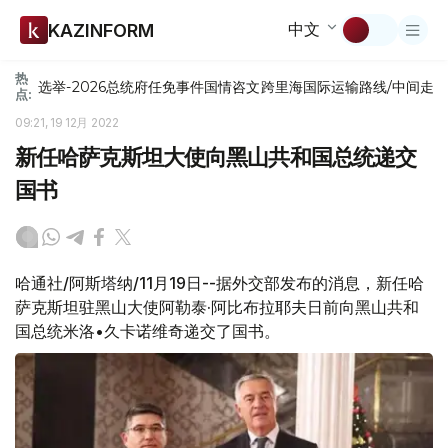
中文
KAZINFORM
热
选举-2026
总统府
任免
事件
国情咨文
跨里海国际运输路线/中间走
点:
09:21, 19 12月 2022
新任哈萨克斯坦大使向黑山共和国总统递交
国书
哈通社/阿斯塔纳/11月19日--据外交部发布的消息，新任哈
萨克斯坦驻黑山大使阿勒泰·阿比布拉耶夫日前向黑山共和
国总统米洛•久卡诺维奇递交了国书。