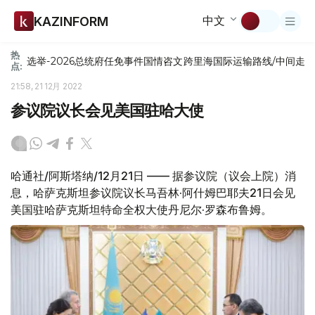
中文
KAZINFORM
热
选举-2026
总统府
任免
事件
国情咨文
跨里海国际运输路线/中间走
点:
21:58, 21 12月 2022
参议院议长会见美国驻哈大使
哈通社/阿斯塔纳/12月21日 —— 据参议院（议会上院）消
息，哈萨克斯坦参议院议长马吾林·阿什姆巴耶夫21日会见
美国驻哈萨克斯坦特命全权大使丹尼尔·罗森布鲁姆。