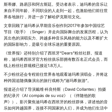
斯蒂娜、路易莎和阿古斯廷。受访者表示，迪玛希的音乐让
来自不同年龄、不同职业的人走到一起，也激励他们前往世
界各地旅行，并进一步了解哈萨克斯坦文化。
文章回顾了迪玛希从早期音乐创作到2017年参加中国综艺
节目《歌手》（Singer）并走向国际舞台的发展历程，认为
其出色的演唱实力、跨越多种音乐风格的能力以及不断扩大
的国际影响力，是吸引全球乐迷的重要原因。
《世界报》还特别介绍了西班牙“Dears”粉丝社群。报道
称，迪玛希西班牙官方粉丝俱乐部拥有数百名正式会员，而
线上粉丝社群规模已接近1.8万人。
不少粉丝还会专程前往世界各地观看迪玛希演唱会，并将这
种跨国追随偶像演出的旅行戏称为“迪玛希旅游”。
报道还介绍了导演戴维·科良特斯（David Collantes）拍摄
的纪录片《Al compás de su voz》（《伴随他的歌
声》）。影片聚焦迪玛希在西班牙的粉丝群体，讲述他的音
乐如何跨越国界，连接不同国家的人们，并成为他们生活中